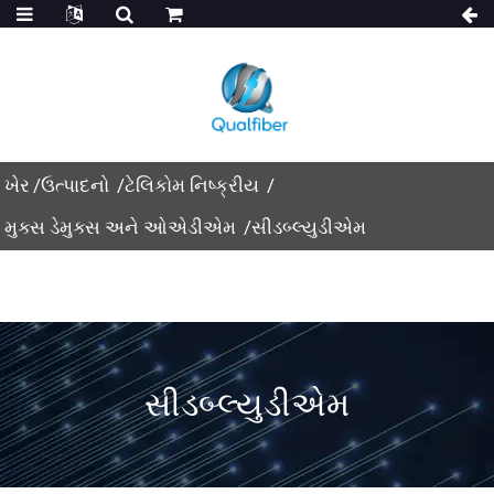
ખેર
ઉત્પાદનો
ટેલિકોમ નિષ્ક્રીય
મુક્સ ડેમુક્સ અને ઓએડીએમ
સીડબ્લ્યુડીએમ
સીડબ્લ્યુડીએમ