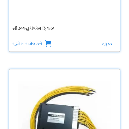
સીડબ્લ્યુડીએમ ફિલ્ટર
સૂચી માં સામેલ કરો
વધુ >>