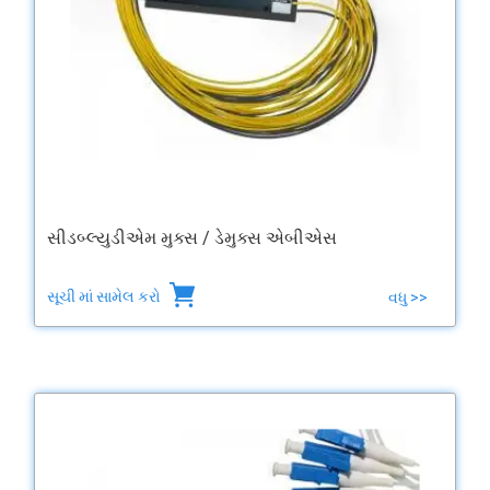
સીડબ્લ્યુડીએમ મુક્સ / ડેમુક્સ એબીએસ
સૂચી માં સામેલ કરો
વધુ >>