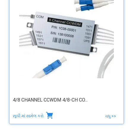
4/8 CHANNEL CCWDM 4/8-CH CO...
સૂચી માં સામેલ કરો
વધુ >>