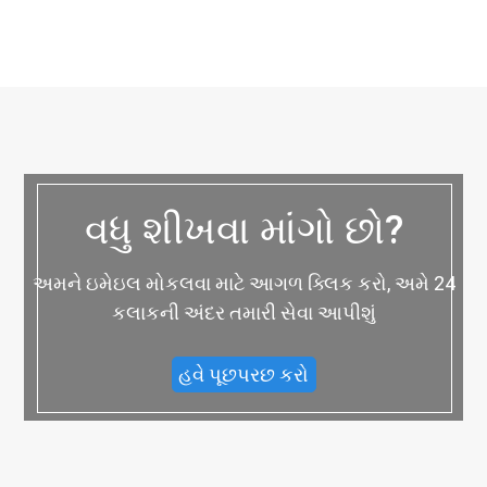
વધુ શીખવા માંગો છો?
અમને ઇમેઇલ મોકલવા માટે આગળ ક્લિક કરો, અમે 24
કલાકની અંદર તમારી સેવા આપીશું
હવે પૂછપરછ કરો