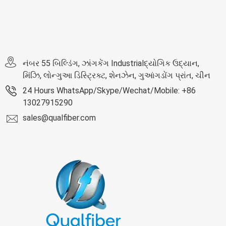
નંબર 55 બિલ્ડિંગ, ઝાંગકેંગ Industrialદ્યોગિક ઉદ્યાન,
મિંઝિ, લોન્ગુઆ ડિસ્ટ્રિક્ટ, શેનઝેન, ગુઆંગડોંગ પ્રાંત, ચીન
24 Hours WhatsApp/Skype/Wechat/Mobile: +86
13027915290
sales@qualfiber.com