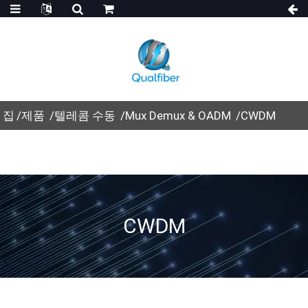
집
제품
텔레콤 수동
Mux Demux & OADM
CWDM
CWDM