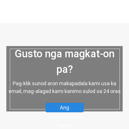
Gusto nga magkat-on
pa?
Pag-klik sunod aron makapadala kami usa ka
email, mag-alagad kami kanimo sulod sa 24 oras
Ang
pagpangutana
karon