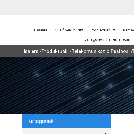
Hasiera
Qualfiber-i buruz
Produktuak
Berria
Jarri gurekin harremanetan
Hasiera
Produktuak
Telekomunikazio Pasiboa
Kategoriak