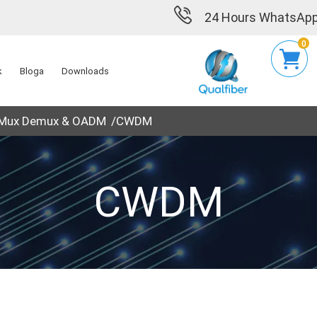
24 Hours WhatsApp
0
k
Bloga
Downloads
Mux Demux & OADM
CWDM
CWDM