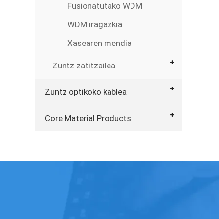
Fusionatutako WDM
WDM iragazkia
Xasearen mendia
Zuntz zatitzailea
Zuntz optikoko kablea
Core Material Products