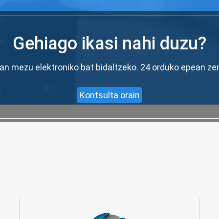
Gehiago ikasi nahi duzu?
oan mezu elektroniko bat bidaltzeko. 24 orduko epean ze
Kontsulta orain