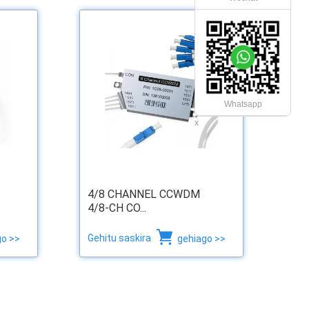
Whatsapp
x
4/8 CHANNEL CCWDM
4/8-CH CO...
Gehitu saskira
go >>
gehiago >>