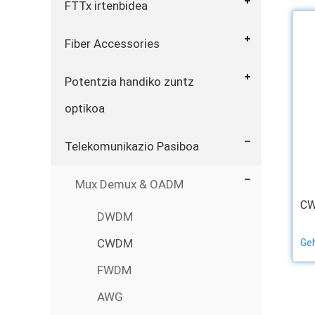
FTTx irtenbidea
Fiber Accessories
Potentzia handiko zuntz
optikoa
Telekomunikazio Pasiboa
Mux Demux & OADM
CW
DWDM
CWDM
Geh
FWDM
AWG