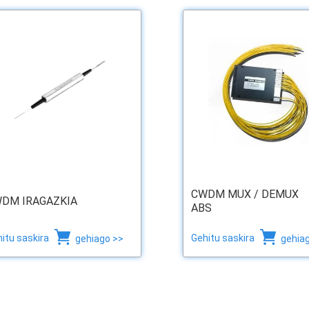
CWDM MUX / DEMUX
DM IRAGAZKIA
ABS
itu saskira
Gehitu saskira
gehiago >>
gehia