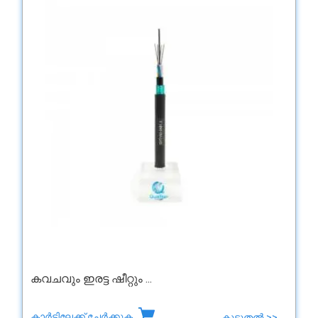
കവചവും ഇരട്ട ഷീറ്റും ...
കാർട്ടിലേക്ക് ചേർക്കുക
കൂടുതൽ >>