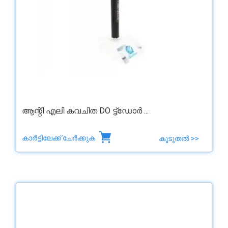
ആന്റി എലി കവചിത DO ട്ട്‌ഡോർ ...
കാർട്ടിലേക്ക് ചേർക്കുക
കൂടുതൽ >>