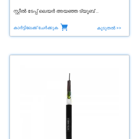
സ്റ്റീൽ ടേപ്പ് ലെയർ അയഞ്ഞ ട്യൂബ് ...
കാർട്ടിലേക്ക് ചേർക്കുക
കൂടുതൽ >>