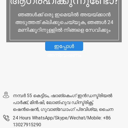
ആഗ്രഹിക്കുന്നുണ്ടോ?
ഞങ്ങൾക്ക് ഒരു ഇമെയിൽ അയയ്‌ക്കാൻ
അടുത്തത് ക്ലിക്കുചെയ്യുക, ഞങ്ങൾ 24
മണിക്കൂറിനുള്ളിൽ നിങ്ങളെ സേവിക്കും
ഇപ്പോൾ
അന്വേഷണം
നമ്പർ 55 കെട്ടിടം, ഷാങ്‌കെംഗ് ഇൻഡസ്ട്രിയൽ
പാർക്ക്, മിൻ‌ഷി, ലോങ്‌ഹുവ ഡിസ്ട്രിക്റ്റ്,
ഷെൻ‌ഷെൻ, ഗുവാങ്‌ഡോംഗ് പ്രവിശ്യ, ചൈന
24 Hours WhatsApp/Skype/Wechat/Mobile: +86
13027915290