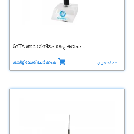
GYTA അലുമിനിയം ടേപ്പ് കവചം ...
കാർട്ടിലേക്ക് ചേർക്കുക
കൂടുതൽ >>