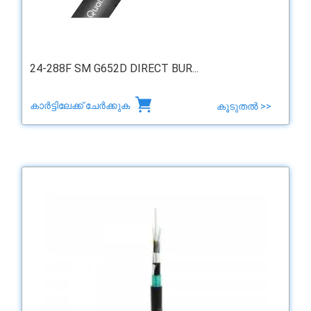
24-288F SM G652D DIRECT BUR...
കാർട്ടിലേക്ക് ചേർക്കുക
കൂടുതൽ >>