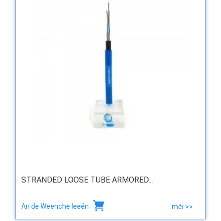
STRANDED LOOSE TUBE ARMORED...
An de Weenche leeën
méi >>