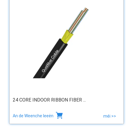
24 CORE INDOOR RIBBON FIBER ...
An de Weenche leeën
méi >>