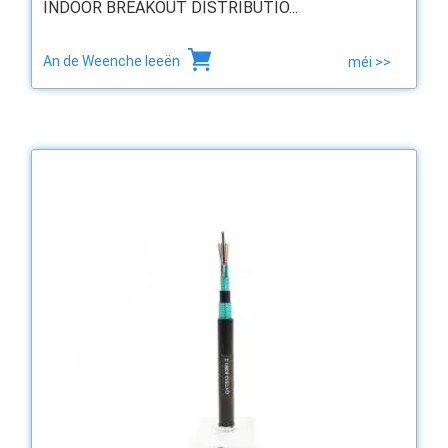
INDOOR BREAKOUT DISTRIBUTIO...
An de Weenche leeën
méi >>