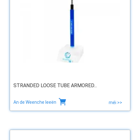
STRANDED LOOSE TUBE ARMORED...
An de Weenche leeën
méi >>