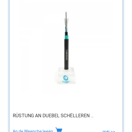
RÜSTUNG AN DUEBEL SCHËLLEREN ...
An de Weenche leeën
méi >>