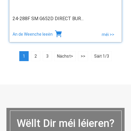
24-288F SM G652D DIRECT BUR...
An de Weenche leeën
méi >>
1
2
3
Nächst>
>>
Säit 1/3
Wëllt Dir méi léieren?