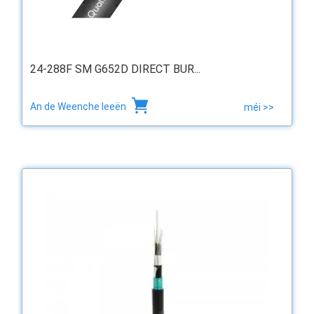
24-288F SM G652D DIRECT BUR...
An de Weenche leeën
méi >>