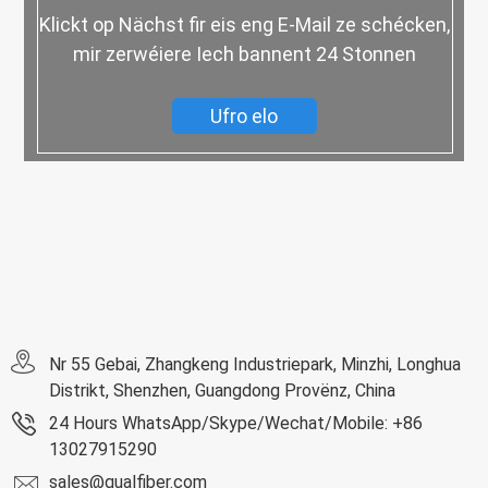
Klickt op Nächst fir eis eng E-Mail ze schécken,
mir zerwéiere Iech bannent 24 Stonnen
Ufro elo
Nr 55 Gebai, Zhangkeng Industriepark, Minzhi, Longhua
Distrikt, Shenzhen, Guangdong Provënz, China
24 Hours WhatsApp/Skype/Wechat/Mobile: +86
13027915290
sales@qualfiber.com