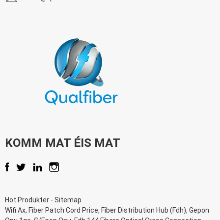
KOMM MAT ÉIS MAT
Hot Produkter
-
Sitemap
Wifi Ax
,
Fiber Patch Cord Price
,
Fiber Distribution Hub (Fdh)
,
Gepon