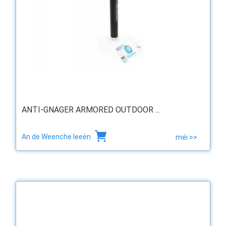
ANTI-GNAGER ARMORED OUTDOOR ...
An de Weenche leeën
méi >>