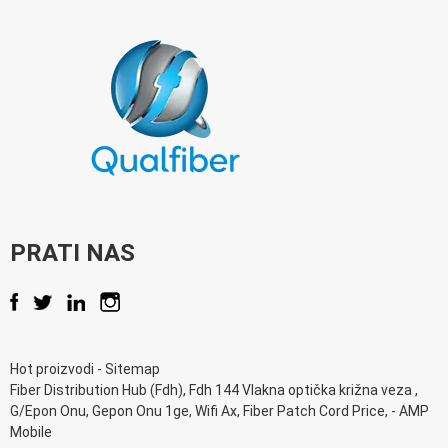
PRATI NAS
Hot proizvodi
-
Sitemap
Fiber Distribution Hub (Fdh)
,
Fdh 144 Vlakna optička križna veza
,
G/Epon Onu
,
Gepon Onu 1ge
,
Wifi Ax
,
Fiber Patch Cord Price
, -
AMP
Mobile