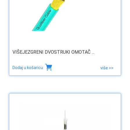
VIŠEJEZGRENI DVOSTRUKI OMOTAČ ...
Dodaj u košaricu
više >>