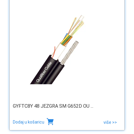
GYFTC8Y 48 JEZGRA SM G652D OU ...
Dodaj u košaricu
više >>