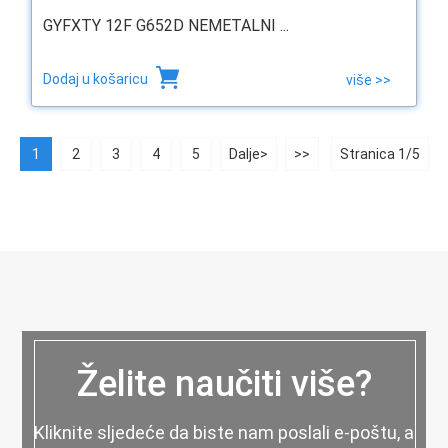
GYFXTY 12F G652D NEMETALNI ...
Dodaj u košaricu
više >>
1
2
3
4
5
Dalje>
>>
Stranica 1/5
Želite naučiti više?
Kliknite sljedeće da biste nam poslali e-poštu, a