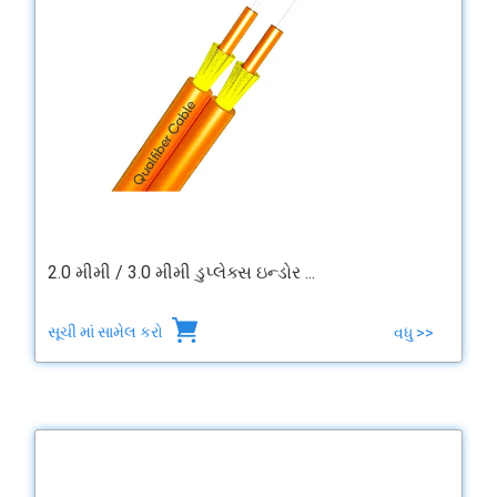
2.0 મીમી / 3.0 મીમી ડુપ્લેક્સ ઇન્ડોર ...
સૂચી માં સામેલ કરો
વધુ >>