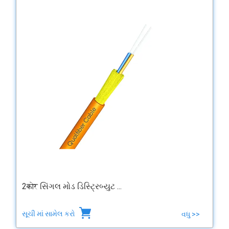
2कोर સિંગલ મોડ ડિસ્ટ્રિબ્યુટ ...
સૂચી માં સામેલ કરો
વધુ >>