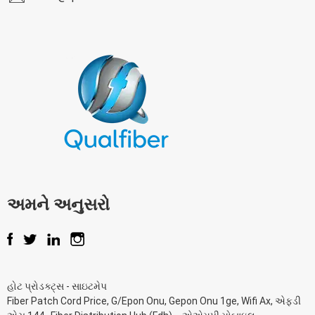
અમને અનુસરો
હોટ પ્રોડક્ટ્સ
-
સાઇટમેપ
Fiber Patch Cord Price
,
G/Epon Onu
,
Gepon Onu 1ge
,
Wifi Ax
,
એફડી