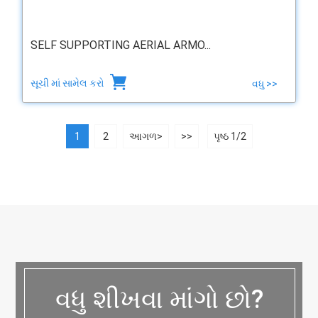
SELF SUPPORTING AERIAL ARMO...
સૂચી માં સામેલ કરો
વધુ >>
1
2
આગળ>
>>
પૃષ્ઠ 1/2
વધુ શીખવા માંગો છો?