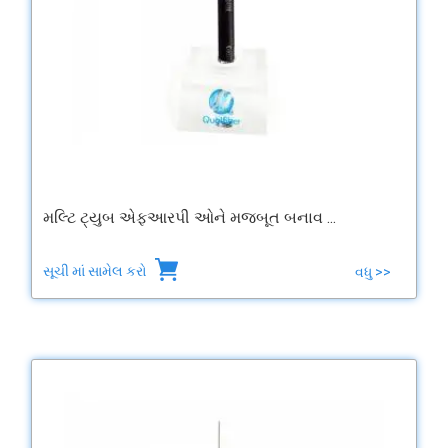
મલ્ટિ ટ્યુબ એફઆરપી ઓને મજબૂત બનાવ ...
સૂચી માં સામેલ કરો
વધુ >>