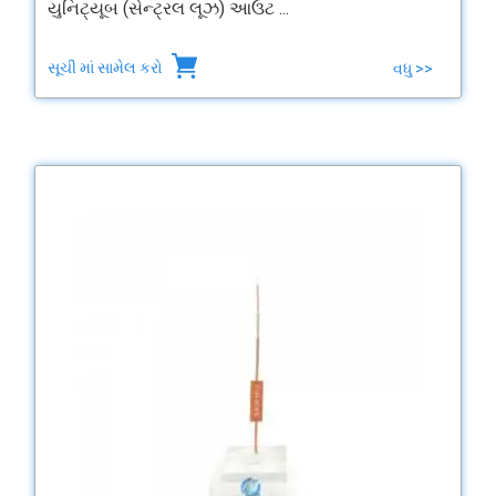
યુનિટ્યૂબ (સેન્ટ્રલ લૂઝ) આઉટ ...
સૂચી માં સામેલ કરો
વધુ >>