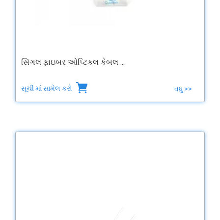
સિંગલ ફાઇબર ઓપ્ટિકલ કેબલ ...
સૂચી માં સામેલ કરો
વધુ >>