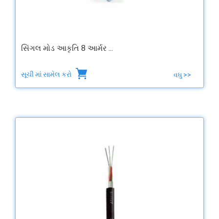
સિંગલ મોડ આકૃતિ 8 આર્મર ...
સૂચી માં સામેલ કરો
વધુ >>