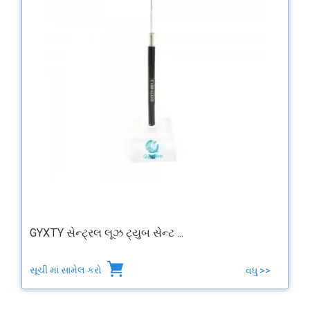
GYXTY સેન્ટ્રલ લૂઝ ટ્યુબ સેન્ટ ...
સૂચી માં સામેલ કરો
વધુ >>