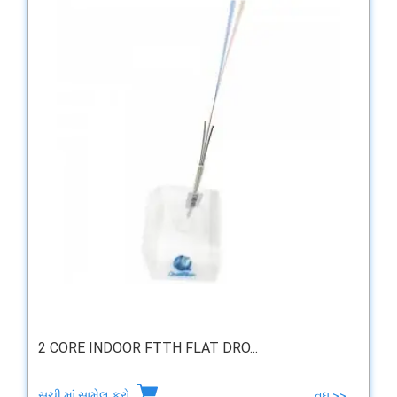
2 CORE INDOOR FTTH FLAT DRO...
સૂચી માં સામેલ કરો
વધુ >>