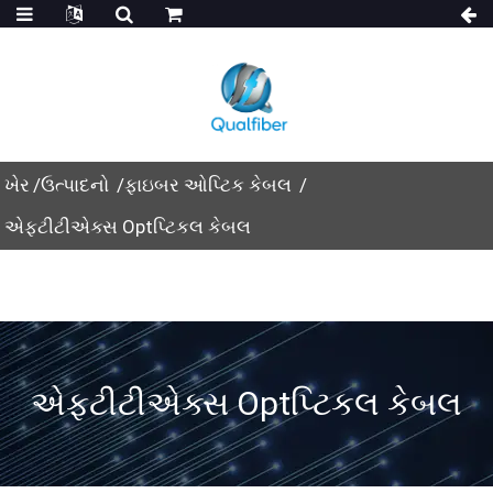
ખેર
ઉત્પાદનો
ફાઇબર ઓપ્ટિક કેબલ
એફટીટીએક્સ Optપ્ટિકલ કેબલ
એફટીટીએક્સ Optપ્ટિકલ કેબલ