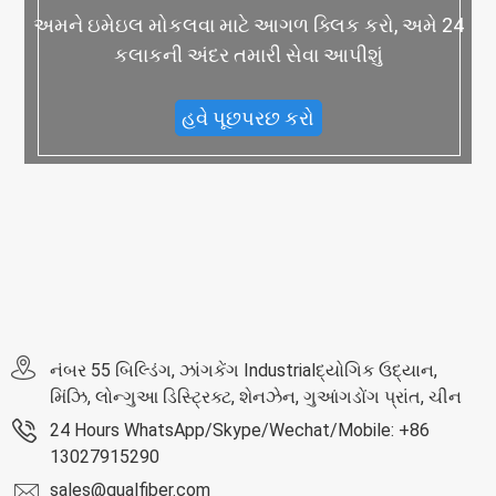
અમને ઇમેઇલ મોકલવા માટે આગળ ક્લિક કરો, અમે 24
કલાકની અંદર તમારી સેવા આપીશું
હવે પૂછપરછ કરો
નંબર 55 બિલ્ડિંગ, ઝાંગકેંગ Industrialદ્યોગિક ઉદ્યાન,
મિંઝિ, લોન્ગુઆ ડિસ્ટ્રિક્ટ, શેનઝેન, ગુઆંગડોંગ પ્રાંત, ચીન
24 Hours WhatsApp/Skype/Wechat/Mobile: +86
13027915290
sales@qualfiber.com