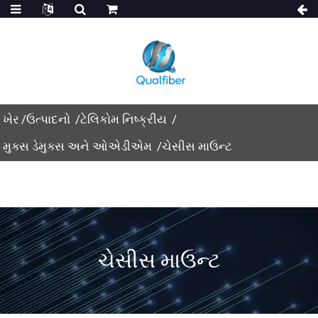
ખેર
ઉત્પાદનો
ટેલિકોમ નિષ્ક્રીય
મુક્સ ડેમુક્સ અને ઓએડીએમ
ચેસીસ માઉન્ટ
ચેસીસ માઉન્ટ