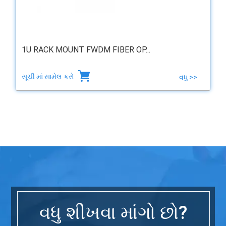
1U RACK MOUNT FWDM FIBER OP...
સૂચી માં સામેલ કરો
વધુ >>
વધુ શીખવા માંગો છો?