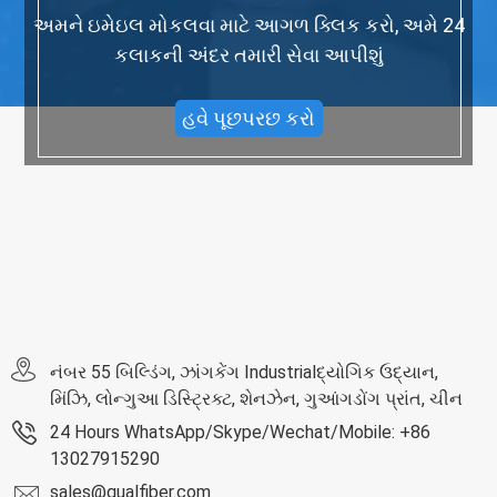
અમને ઇમેઇલ મોકલવા માટે આગળ ક્લિક કરો, અમે 24
કલાકની અંદર તમારી સેવા આપીશું
હવે પૂછપરછ કરો
નંબર 55 બિલ્ડિંગ, ઝાંગકેંગ Industrialદ્યોગિક ઉદ્યાન,
મિંઝિ, લોન્ગુઆ ડિસ્ટ્રિક્ટ, શેનઝેન, ગુઆંગડોંગ પ્રાંત, ચીન
24 Hours WhatsApp/Skype/Wechat/Mobile: +86
13027915290
sales@qualfiber.com