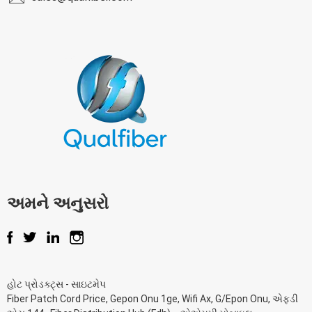
અમને અનુસરો
હોટ પ્રોડક્ટ્સ
-
સાઇટમેપ
Fiber Patch Cord Price
,
Gepon Onu 1ge
,
Wifi Ax
,
G/Epon Onu
,
એફડી