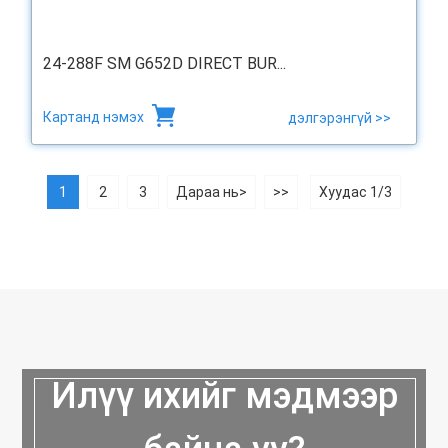
24-288F SM G652D DIRECT BUR...
Картанд нэмэх
дэлгэрэнгүй >>
1
2
3
Дараа нь>
>>
Хуудас 1/3
Илүү ихийг мэдмээр