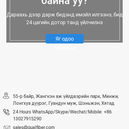
байна уу?
Дараахь дээр дарж бидэнд имэйл илгээнэ, бид
24 цагийн дотор танд үйлчилнэ
Яг одоо
лавлагаа
55-р байр, Жангкэн аж үйлдвэрийн парк, Минжи,
Лонгхуа дүүрэг, Гуандун муж, Шэньжэн, Хятад
24 Hours WhatsApp/Skype/Wechat/Mobile: +86
13027915290
sales@qualfiber.com