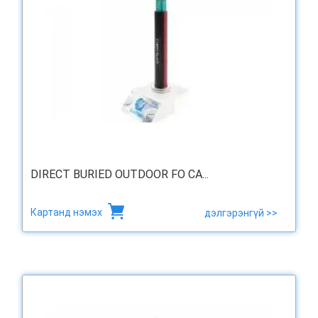
DIRECT BURIED OUTDOOR FO CA...
Картанд нэмэх
дэлгэрэнгүй >>