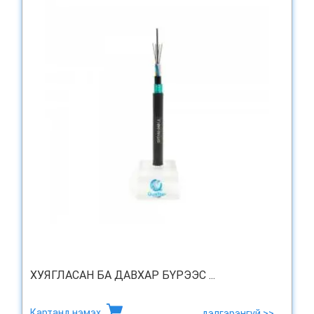
ХУЯГЛАСАН БА ДАВХАР БҮРЭЭС ...
Картанд нэмэх
дэлгэрэнгүй >>