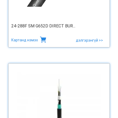
24-288F SM G652D DIRECT BUR...
Картанд нэмэх
дэлгэрэнгүй >>