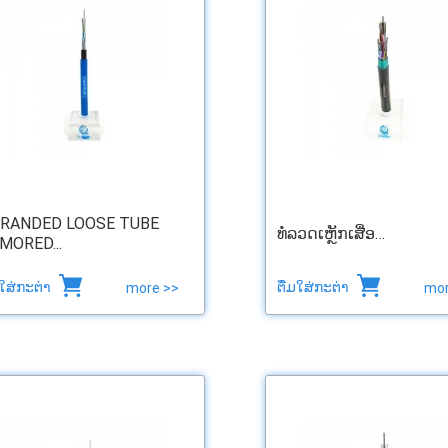
RANDED LOOSE TUBE
ທໍ່ລວດເຫຼັກເສື່ອ…
MORED...
ມໃສ່ກະຕ່າ
ຕື່ມໃສ່ກະຕ່າ
more >>
mor