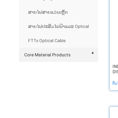
ສາຍໄຟສາຍແວ່ນເຫຼັກ
ສາຍໄຟປະສົມໄຟຟ້າແລະ Optical
FTTx Optical Cable
Core Material Products
IN
DI
ຕື່