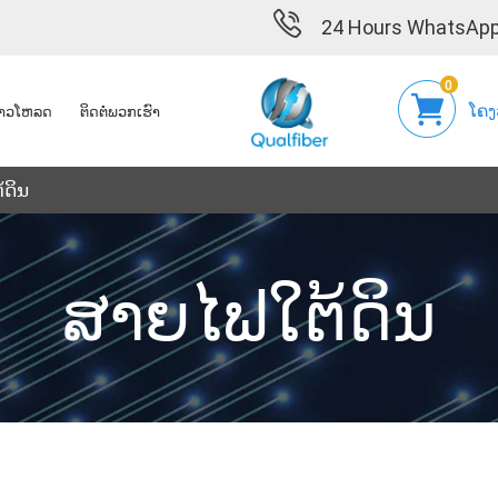
24 Hours WhatsApp
0
ໂຄງ
າວໂຫລດ
ຕິດ​ຕໍ່​ພວກ​ເຮົາ
້ດິນ
ສາຍໄຟໃຕ້ດິນ