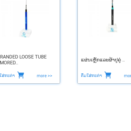
RANDED LOOSE TUBE
ແຜ່ນເຫຼັກແລະຜ້າປູຄູ່ ...
MORED...
ມໃສ່ກະຕ່າ
ຕື່ມໃສ່ກະຕ່າ
more >>
mor