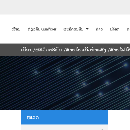
ເຮືອນ
ກ່ຽວກັບ Qualfiber
ຜະລິດຕະພັນ
ຂ່າວ
ບລັອກ
ດ
ເຮືອນ
ຜະລິດຕະພັນ
ສາຍໃຍແກ້ວນໍາແສງ
ສາຍໄຟໃຕ
ໝວດ