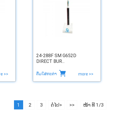
24-288F SM G652D
DIRECT BUR...
ຕື່ມໃສ່ກະຕ່າ
e >>
more >>
1
2
3
ຕໍ່ໄປ>
>>
ໜ້າ ທີ 1/3