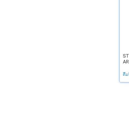
ST
AR
ຕື່