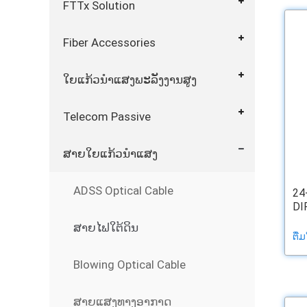
FTTx Solution
Fiber Accessories
ໃຍແກ້ວນໍາແສງພະລັງງານສູງ
Telecom Passive
ສາຍໃຍແກ້ວນໍາແສງ
ADSS Optical Cable
24
DI
ສາຍໄຟໃຕ້ດິນ
ຕື່
Blowing Optical Cable
ສາຍແສງທາງອາກາດ