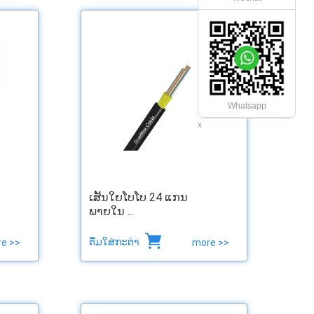
Whatsapp
x
ເສັ້ນໃຍໂບໂບ 24 ແກນ
ພາຍໃນ ...
ຕື່ມໃສ່ກະຕ່າ
e >>
more >>