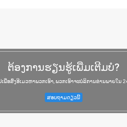
ຕ້ອງການຮຽນຮູ້ເພີ່ມເຕີມບໍ?
ປເພື່ອສົ່ງອີເມວຫາພວກເຮົາ, ພວກເຮົາຈະບໍລິການທ່ານພາຍໃນ 24
ສອບຖາມດຽວນີ້