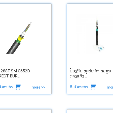
-288F SM G652D
ປ້ອງກັນ ໜູ ປະ ຈຳ ຕະກູນ
RECT BUR...
ກາງແຈ້ງ ...
ມໃສ່ກະຕ່າ
ຕື່ມໃສ່ກະຕ່າ
more >>
mor