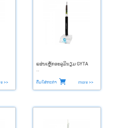
ແຜ່ນເຫຼັກອະລູມິນຽມ GYTA
…
ຕື່ມໃສ່ກະຕ່າ
e >>
more >>