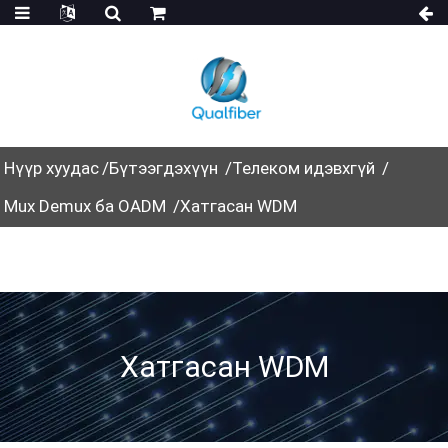
Нүүр хуудас
Бүтээгдэхүүн
Телеком идэвхгүй
Mux Demux ба OADM
Хатгасан WDM
Хатгасан WDM