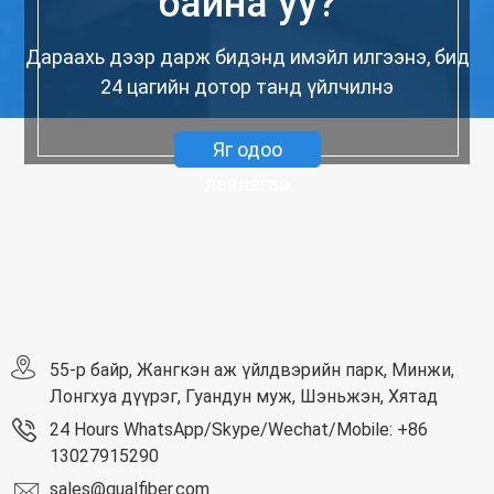
байна уу?
Дараахь дээр дарж бидэнд имэйл илгээнэ, бид
24 цагийн дотор танд үйлчилнэ
Яг одоо
лавлагаа
55-р байр, Жангкэн аж үйлдвэрийн парк, Минжи,
Лонгхуа дүүрэг, Гуандун муж, Шэньжэн, Хятад
24 Hours WhatsApp/Skype/Wechat/Mobile: +86
13027915290
sales@qualfiber.com