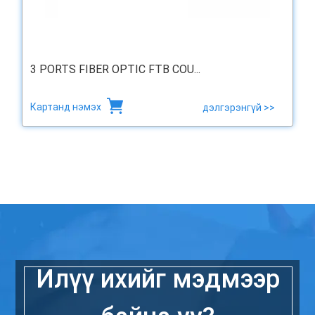
3 PORTS FIBER OPTIC FTB COU...
Картанд нэмэх
дэлгэрэнгүй >>
Илүү ихийг мэдмээр