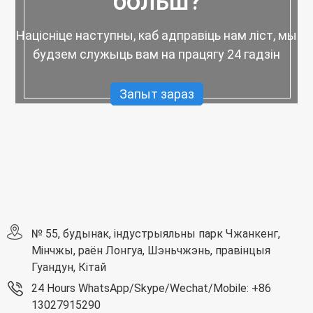
больш?
Націсніце наступны, каб адправіць нам ліст, мы
будзем служыць вам на працягу 24 гадзін
Запыт зараз
№ 55, будынак, індустрыяльны парк Чжанкенг,
Мінчжы, раён Лонгуа, Шэньчжэнь, правінцыя
Гуандун, Кітай
24 Hours WhatsApp/Skype/Wechat/Mobile: +86
13027915290