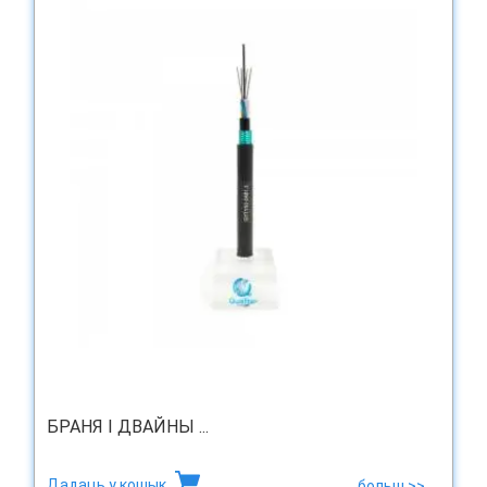
БРАНЯ І ДВАЙНЫ ...
Дадаць у кошык
больш >>