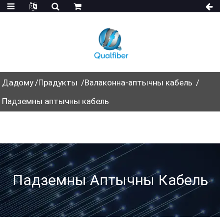
Дадому
Прадукты
Валаконна-аптычны кабель
Падземны аптычны кабель
Падземны Аптычны Кабель