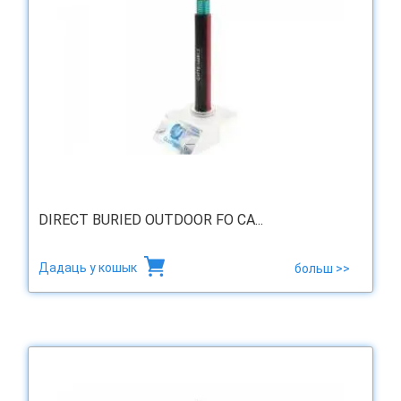
DIRECT BURIED OUTDOOR FO CA...
Дадаць у кошык
больш >>