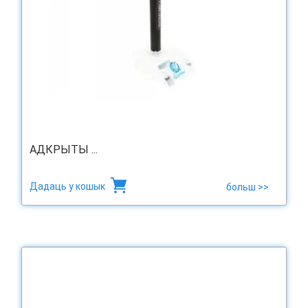
АДКРЫТЫ ...
Дадаць у кошык
больш >>