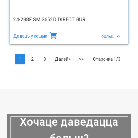
24-288F SM G652D DIRECT BUR...
Дадаць у кошык
больш >>
1
2
3
Далей>
>>
Старонка 1/3
Хочаце даведацца