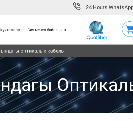
24 Hours WhatsApp
Жүктөөлөр
Биз менен байланыш
тындагы оптикалык кабель
ндагы Оптикал