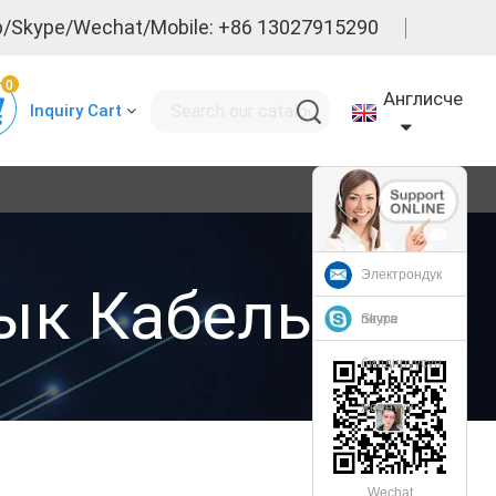
/Skype/Wechat/Mobile: +86 13027915290
0
Англисче
Inquiry Cart
Электрондук
ык Кабель
почта
Skype
билдирүүсүн
жөнөтүү
Wechat