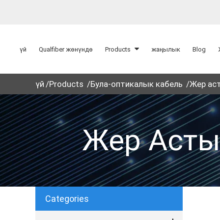
үй
Qualfiber жөнүндө
Products
жаңылык
Blog
үй
Products
Була-оптикалык кабель
Жер ас
Жер Асты
Categories