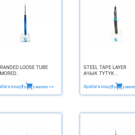
RANDED LOOSE TUBE
STEEL TAPE LAYER
MORED...
АЧЫК ТҮТҮК ...
абага кошуу
Арабага кошуу
Толугу менен >>
Толугу мене