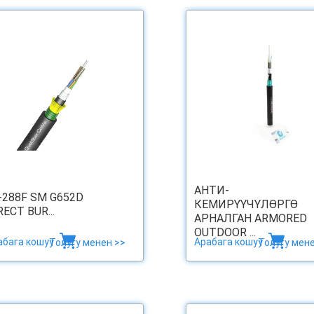
АНТИ-
-288F SM G652D
КЕМИРҮҮЧҮЛӨРГӨ
RECT BUR...
АРНАЛГАН ARMORED
OUTDOOR ...
абага кошуу
Арабага кошуу
Толугу менен >>
Толугу мене