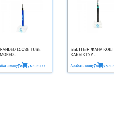
RANDED LOOSE TUBE
БЫЛТЫР ЖАНА КОШ
MORED...
КАБЫКТУУ ...
абага кошуу
Арабага кошуу
Толугу менен >>
Толугу мене