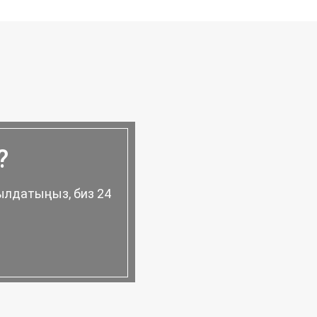
?
ылдатыңыз, биз 24