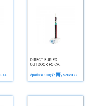
DIRECT BURIED
OUTDOOR FO CA...
Арабага кошуу
н >>
Толугу менен >>