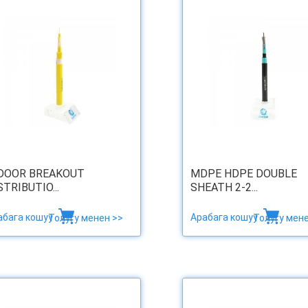
DOOR BREAKOUT
MDPE HDPE DOUBLE
STRIBUTIO...
SHEATH 2-2...
абага кошуу
Арабага кошуу
Толугу менен >>
Толугу мене