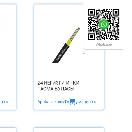
Whatsapp
х
24 НЕГИЗГИ ИЧКИ
ТАСМА БУЛАСЫ ...
Арабага кошуу
н >>
Толугу менен >>