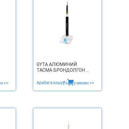
GYTA АЛЮМИНИЙ
ТАСМА БРОНДОЛГОН ...
Арабага кошуу
н >>
Толугу менен >>