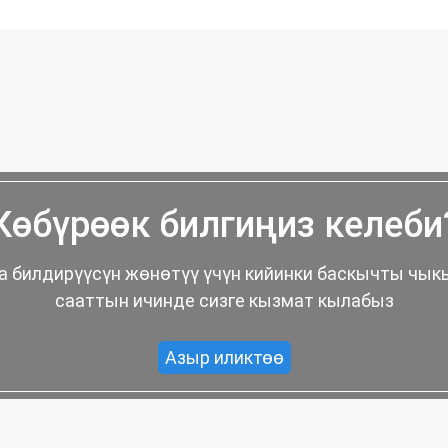
Көбүрөөк билгиңиз келеби
а билдирүүсүн жөнөтүү үчүн кийинки баскычты чык
сааттын ичинде сизге кызмат кылабыз
Азыр иликтөө