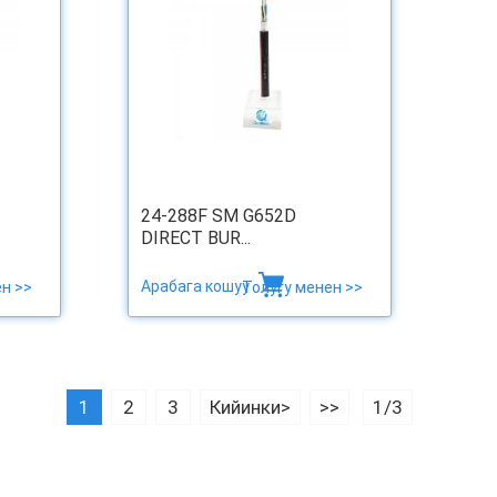
24-288F SM G652D
DIRECT BUR...
Арабага кошуу
н >>
Толугу менен >>
1
2
3
Кийинки>
>>
1/3