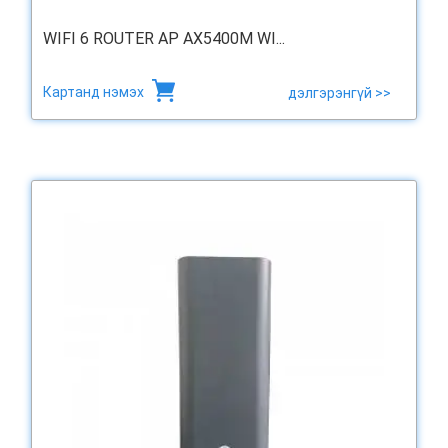
WIFI 6 ROUTER AP AX5400M WI...
Картанд нэмэх
дэлгэрэнгүй >>