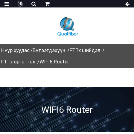
Нүүр хуудас
Бүтээгдэхүүн
FTTx шийдэл
FTTx өргөтгөл
WIFI6 Router
WIFI6 Router