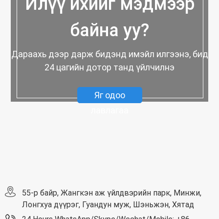
Илүү ихийг мэдмээр
байна уу?
Дараахь дээр дарж бидэнд имэйл илгээнэ, бид
24 цагийн дотор танд үйлчилнэ
Яг одоо
лавлагаа
55-р байр, Жангкэн аж үйлдвэрийн парк, Минжи,
Лонгхуа дүүрэг, Гуандун муж, Шэньжэн, Хятад