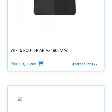
WIFI 6 ROUTER AP AX1800M WI...
Картанд нэмэх
дэлгэрэнгүй >>