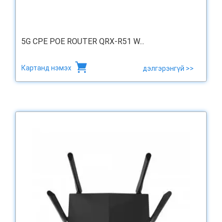
5G CPE POE ROUTER QRX-R51 W...
Картанд нэмэх
дэлгэрэнгүй >>