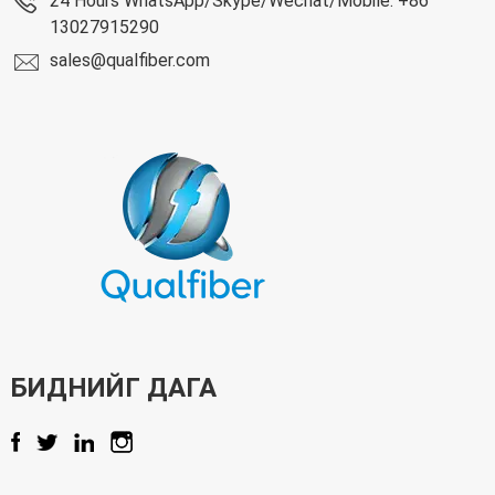
24 Hours WhatsApp/Skype/Wechat/Mobile: +86
13027915290
sales@qualfiber.com
БИДНИЙГ ДАГА