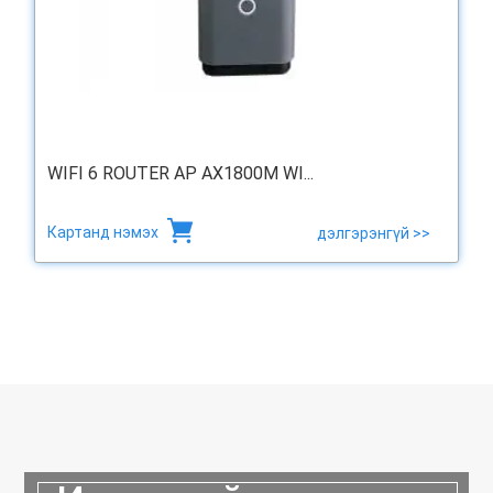
WIFI 6 ROUTER AP AX1800M WI...
Картанд нэмэх
дэлгэрэнгүй >>