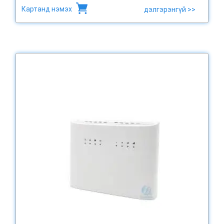
Картанд нэмэх
дэлгэрэнгүй >>