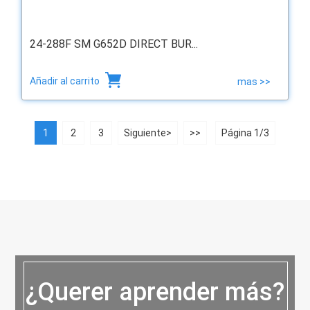
24-288F SM G652D DIRECT BUR...
Añadir al carrito
mas >>
1
2
3
Siguiente>
>>
Página 1/3
¿Querer aprender más?