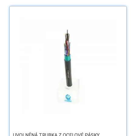
UVOLNĚNÁ TRUBKA Z OCELOVÉ PÁSKY ...