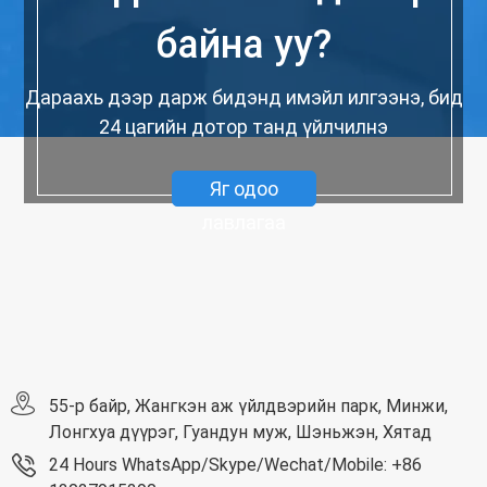
байна уу?
Дараахь дээр дарж бидэнд имэйл илгээнэ, бид
24 цагийн дотор танд үйлчилнэ
Яг одоо
лавлагаа
55-р байр, Жангкэн аж үйлдвэрийн парк, Минжи,
Лонгхуа дүүрэг, Гуандун муж, Шэньжэн, Хятад
24 Hours WhatsApp/Skype/Wechat/Mobile: +86