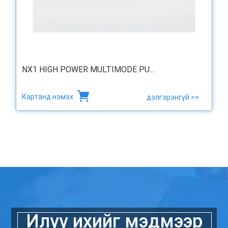
NX1 HIGH POWER MULTIMODE PU...
Картанд нэмэх
дэлгэрэнгүй >>
Илүү ихийг мэдмээр