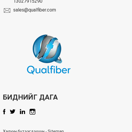
13027915290
sales@qualfiber.com
БИДНИЙГ ДАГА
Халуун бүтээгдэхүүн
-
Sitemap