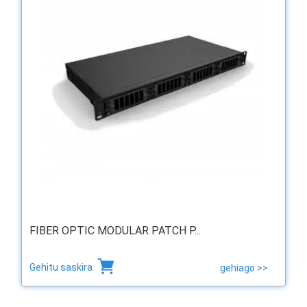
FIBER OPTIC MODULAR PATCH P...
Gehitu saskira
gehiago >>