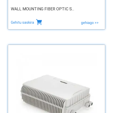
WALL MOUNTING FIBER OPTIC S...
Gehitu saskira
gehiago >>