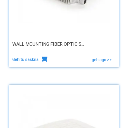
WALL MOUNTING FIBER OPTIC S...
Gehitu saskira
gehiago >>