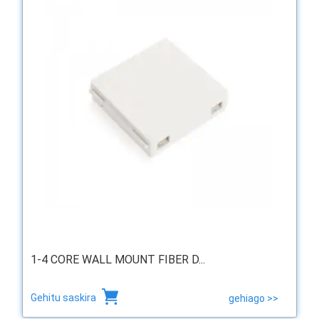
1-4 CORE WALL MOUNT FIBER D...
Gehitu saskira
gehiago >>