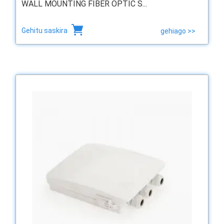
WALL MOUNTING FIBER OPTIC S...
Gehitu saskira
gehiago >>