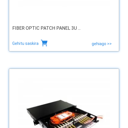
FIBER OPTIC PATCH PANEL 3U ...
Gehitu saskira
gehiago >>