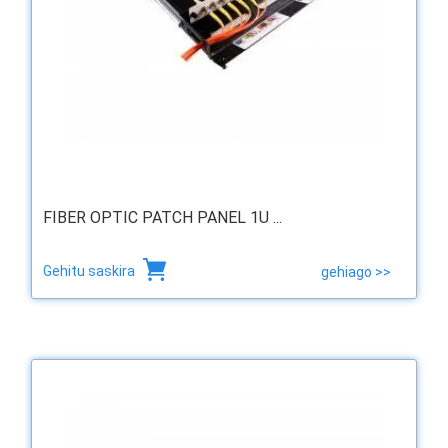
FIBER OPTIC PATCH PANEL 1U ...
Gehitu saskira
gehiago >>