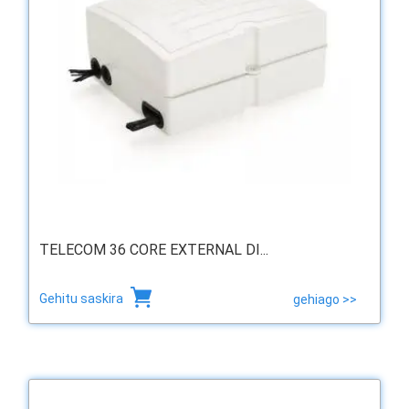
TELECOM 36 CORE EXTERNAL DI...
Gehitu saskira
gehiago >>