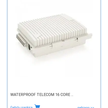
WATERPROOF TELECOM 16 CORE ...
Gehitu saskira
gehiago >>