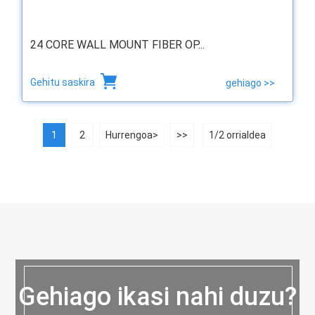
24 CORE WALL MOUNT FIBER OP...
Gehitu saskira
gehiago >>
1
2
Hurrengoa>
>>
1/2 orrialdea
Gehiago ikasi nahi duzu?