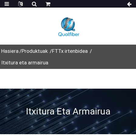
Hasiera
Produktuak
FTTx irtenbidea
Itxitura eta armairua
Itxitura Eta Armairua