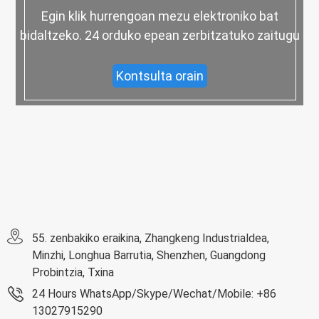
Egin klik hurrengoan mezu elektroniko bat
bidaltzeko. 24 orduko epean zerbitzatuko zaitugu
Kontsulta orain
55. zenbakiko eraikina, Zhangkeng Industrialdea,
Minzhi, Longhua Barrutia, Shenzhen, Guangdong
Probintzia, Txina
24 Hours WhatsApp/Skype/Wechat/Mobile: +86
13027915290