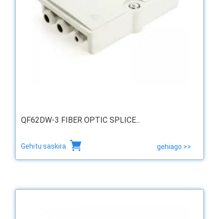
QF62DW-3 FIBER OPTIC SPLICE...
Gehitu saskira
gehiago >>