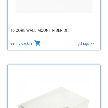
16 CORE WALL MOUNT FIBER DI...
Gehitu saskira
gehiago >>