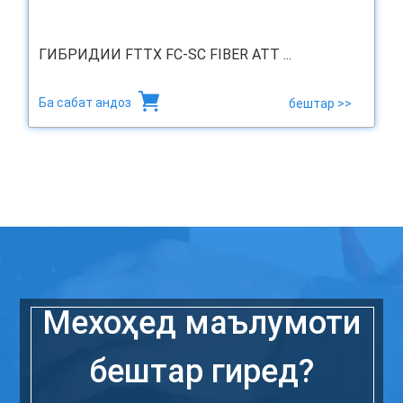
ГИБРИДИИ FTTX FC-SC FIBER ATT ...
Ба сабат андоз
бештар >>
Мехоҳед маълумоти
бештар гиред?