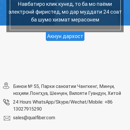
Навбатиро клик кунед, то ба мо паёми
электронӣ фиристед, мо дар муддати 24 соат
ба шумо хизмат мерасонем
Акнун дархост
Бинои № 55, Парки саноатии Чангкенг, Минҷи,
ноҳияи Лонгҳуа, Шенҷен, Вилояти Гуандун, Хитой
24 Hours WhatsApp/Skype/Wechat/Mobile: +86
13027915290
sales@qualfiber.com