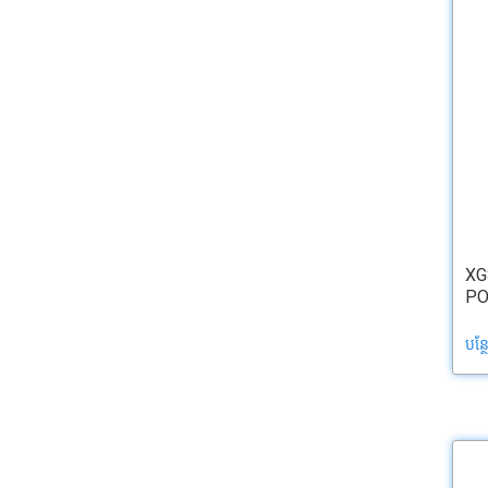
XG
PO
បន្