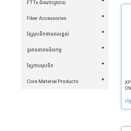
FTTx ដំណោះស្រាយ
Fiber Accessories
ខ្សែអុបទិកថាមពលខ្ពស់
ទូរគមនាគមន៍អកម្ម
ខ្សែកាបអុបទិក
Core Material Products
XP
ON
បន្