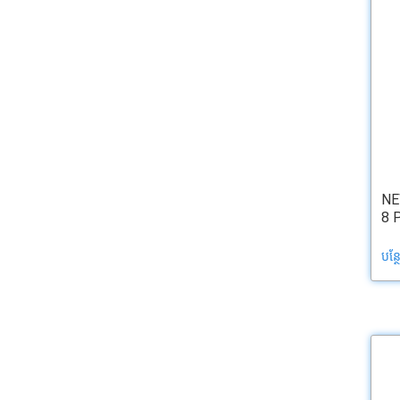
NE
8 
បន្