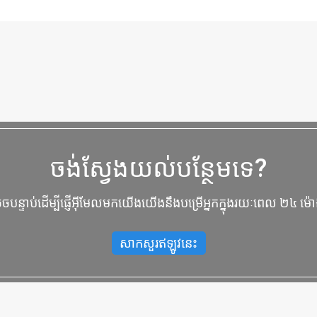
ចង់ស្វែងយល់បន្ថែមទេ?
ុចបន្ទាប់ដើម្បីផ្ញើអ៊ីមែលមកយើងយើងនឹងបម្រើអ្នកក្នុងរយៈពេល ២៤ ម៉
សាកសួរឥឡូវនេះ