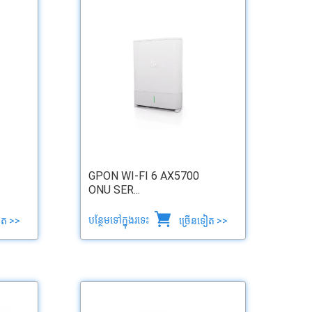
GPON WI-FI 6 AX5700
ONU SER...
បន្ថែមទៅក្នុងរទេះ
ៀត >>
ច្រើនទៀត >>