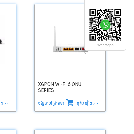
Whatsapp
x
XGPON WI-FI 6 ONU
SERIES
បន្ថែមទៅក្នុងរទេះ
ៀត >>
ច្រើនទៀត >>