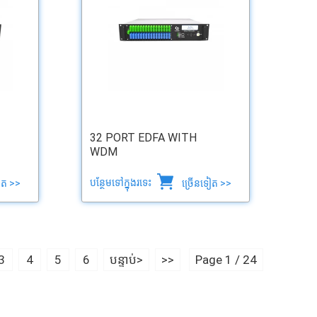
32 PORT EDFA WITH
WDM
បន្ថែមទៅក្នុងរទេះ
ៀត >>
ច្រើនទៀត >>
3
4
5
6
បន្ទាប់>
>>
Page 1 / 24