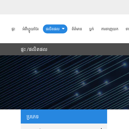
ផ្ទះ
អំពីហ្វ្លុយប៊ែរ
ផលិតផល
ព័ត៌មាន
ប្លក់
ការទាញយក
ទា
ផ្ទះ
ផលិតផល
ប្រភេទ