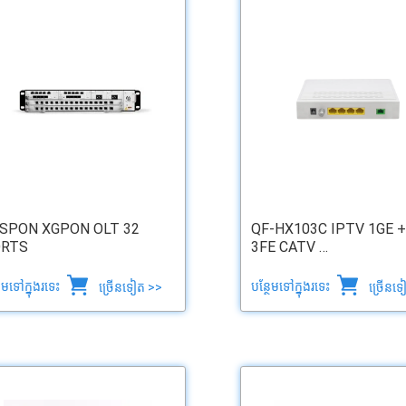
SPON XGPON OLT 32
QF-HX103C IPTV 1GE +
RTS
3FE CATV …
ថែមទៅក្នុងរទេះ
បន្ថែមទៅក្នុងរទេះ
ច្រើនទៀត >>
ច្រើនទ