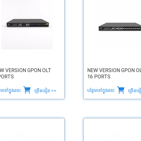
W VERSION GPON OLT
NEW VERSION GPON O
PORTS
16 PORTS
ថែមទៅក្នុងរទេះ
បន្ថែមទៅក្នុងរទេះ
ច្រើនទៀត >>
ច្រើនទ