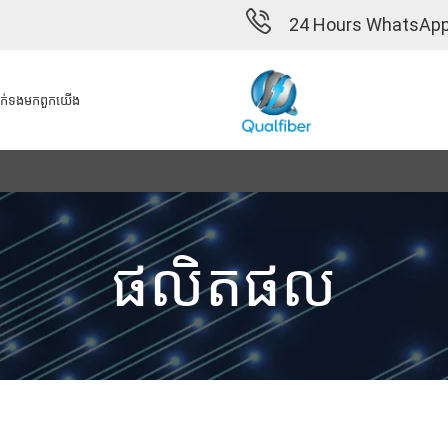
24 Hours WhatsApp
ក់ទង​មក​ពួក​យើង
ផលិតផល