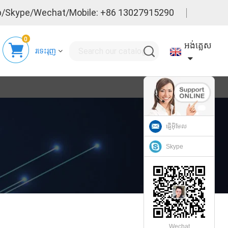
/Skype/Wechat/Mobile: +86 13027915290
0
អង់គ្លេស
រទេះរុញ
ផ្ញើអ៊ីមែល
Skype
Wechat