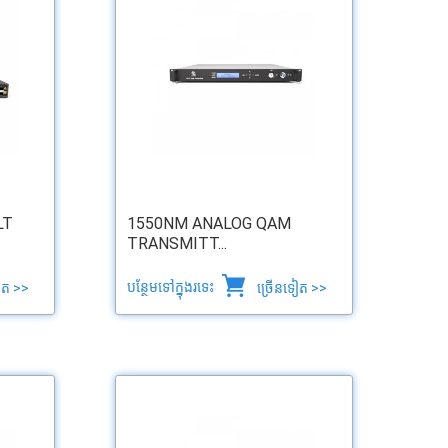
LT
1550NM ANALOG QAM
TRANSMITT...
បន្ថែមទៅក្នុងរទេះ
ៀត >>
ច្រើនទៀត >>