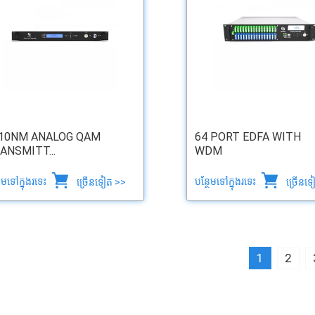
10NM ANALOG QAM
64 PORT EDFA WITH
ANSMITT...
WDM
ថែមទៅក្នុងរទេះ
បន្ថែមទៅក្នុងរទេះ
ច្រើនទៀត >>
ច្រើនទ
1
2