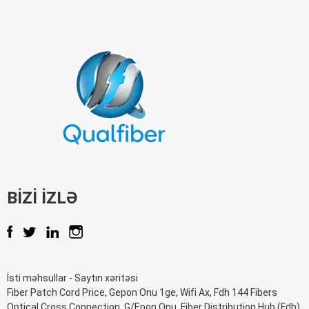
BIZI IZLƏ
İsti məhsullar
-
Saytın xəritəsi
Fiber Patch Cord Price
,
Gepon Onu 1ge
,
Wifi Ax
,
Fdh 144 Fibers
Optical Cross Connection
,
G/Epon Onu
,
Fiber Distribution Hub (Fdh)
,