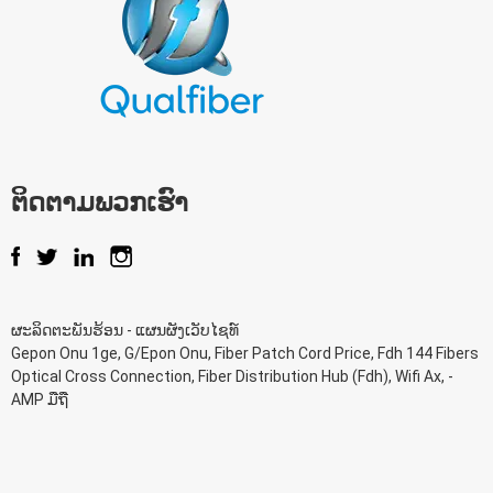
ຕິດ​ຕາມ​ພວກ​ເຮົາ
ຜະລິດຕະພັນຮ້ອນ
-
ແຜນຜັງເວັບໄຊທ໌
Gepon Onu 1ge
,
G/Epon Onu
,
Fiber Patch Cord Price
,
Fdh 144 Fibers
Optical Cross Connection
,
Fiber Distribution Hub (Fdh)
,
Wifi Ax
, -
AMP ມືຖື