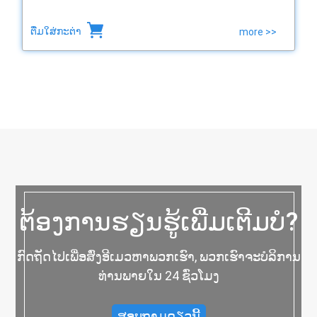
ຕື່ມໃສ່ກະຕ່າ
more >>
ຕ້ອງການຮຽນຮູ້ເພີ່ມເຕີມບໍ?
ກົດຖັດໄປເພື່ອສົ່ງອີເມວຫາພວກເຮົາ, ພວກເຮົາຈະບໍລິການ
ທ່ານພາຍໃນ 24 ຊົ່ວໂມງ
ສອບຖາມດຽວນີ້