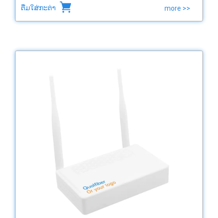
ຕື່ມໃສ່ກະຕ່າ
more >>