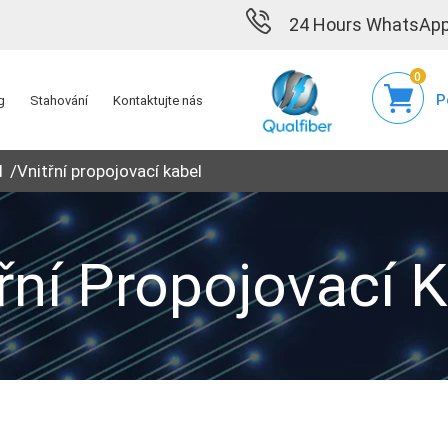
24 Hours WhatsApp
0
P
g
Stahování
Kontaktujte nás
d
Vnitřní propojovací kabel
řní Propojovací 