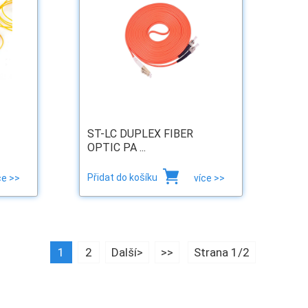
ST-LC DUPLEX FIBER
OPTIC PA ...
Přidat do košíku
ce >>
více >>
1
2
Další>
>>
Strana 1/2