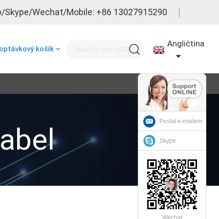
/Skype/Wechat/Mobile: +86 13027915290
Angličtina
optávkový košík
Poslat e-mailem
Kabel
Skype
Wechat