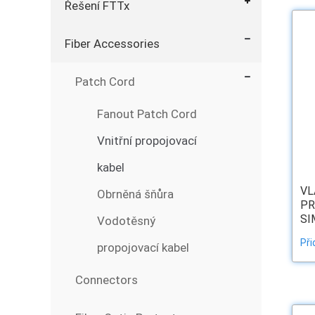
Řešení FTTx
Fiber Accessories
Patch Cord
Fanout Patch Cord
Vnitřní propojovací
kabel
VL
Obrněná šňůra
PR
SI
Vodotěsný
Při
propojovací kabel
Connectors