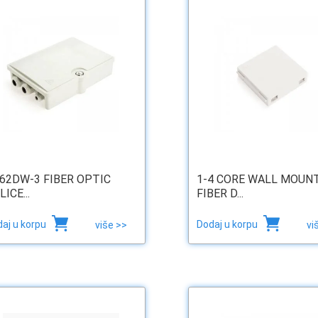
62DW-3 FIBER OPTIC
1-4 CORE WALL MOUN
ICE...
FIBER D...
aj u korpu
Dodaj u korpu
više >>
vi