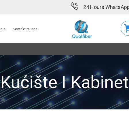
24 Hours WhatsApp
nja
Kontaktiraj nas
Kućište I Kabinet