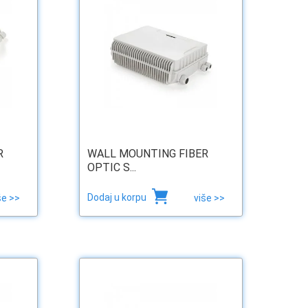
R
WALL MOUNTING FIBER
OPTIC S...
Dodaj u korpu
še >>
više >>