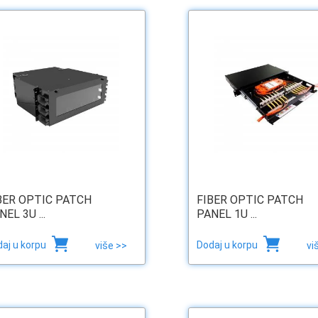
BER OPTIC PATCH
FIBER OPTIC PATCH
NEL 3U ...
PANEL 1U ...
aj u korpu
Dodaj u korpu
više >>
vi