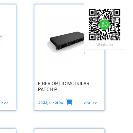
Whatsapp
x
FIBER OPTIC MODULAR
PATCH P...
Dodaj u korpu
še >>
više >>