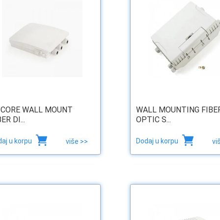
 CORE WALL MOUNT
WALL MOUNTING FIBE
ER DI...
OPTIC S...
aj u korpu
Dodaj u korpu
više >>
vi