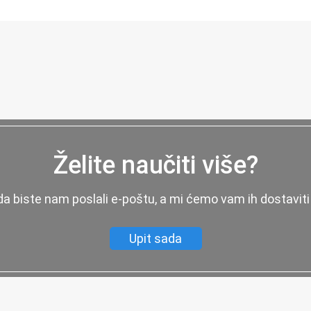
Želite naučiti više?
 da biste nam poslali e-poštu, a mi ćemo vam ih dostaviti
Upit sada