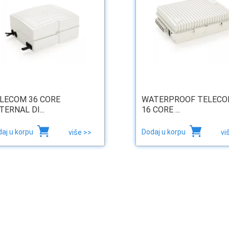
LECOM 36 CORE
WATERPROOF TELEC
TERNAL DI...
16 CORE ...
aj u korpu
Dodaj u korpu
više >>
vi