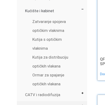
Kućište i kabinet
Zatvaranje spojeva
optičkim vlaknima
Kutija s optičkim
vlaknima
Kutija za distribuciju
QF
SPL
optičkih vlakana
Dod
Ormar za spajanje
optičkih vlakana
CATV i radiodifuzija