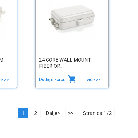
OM
24 CORE WALL MOUNT
FIBER OP...
Dodaj u korpu
še >>
više >>
1
2
Dalje>
>>
Stranica 1/2