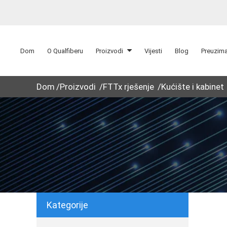
Dom
O Qualfiberu
Proizvodi
Vijesti
Blog
Preuzima
Dom
Proizvodi
FTTx rješenje
Kućište i kabinet
Kategorije