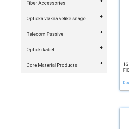
Fiber Accessories
Optička vlakna velike snage
Telecom Passive
Optički kabel
16
Core Material Products
FIB
Dod