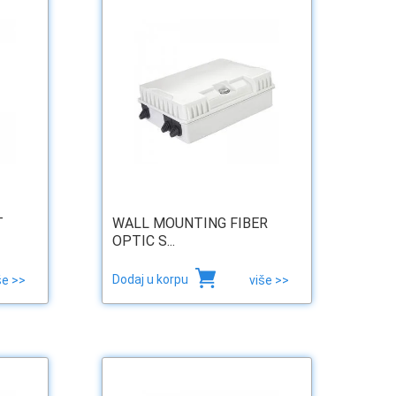
T
WALL MOUNTING FIBER
OPTIC S...
Dodaj u korpu
še >>
više >>