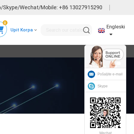
/Skype/Wechat/Mobile: +86 13027915290
0
Engleski
Upit Korpa
Pošaljite e-mail
Skype
Wechat