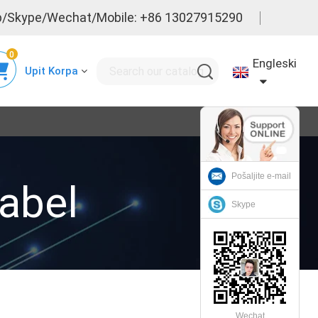
/Skype/Wechat/Mobile: +86 13027915290
0
Engleski
Upit Korpa
Pošaljite e-mail
abel
Skype
Wechat