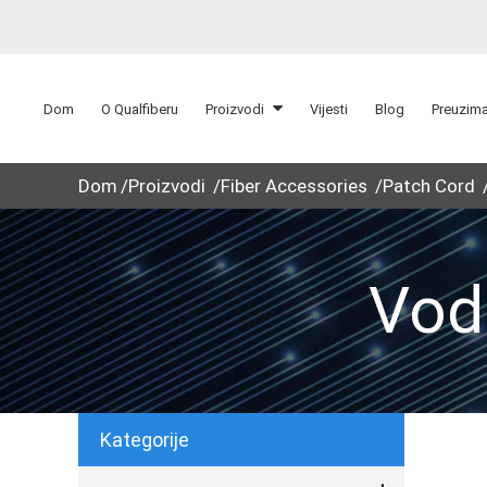
Dom
O Qualfiberu
Proizvodi
Vijesti
Blog
Preuzima
Dom
Proizvodi
Fiber Accessories
Patch Cord
Vod
Kategorije