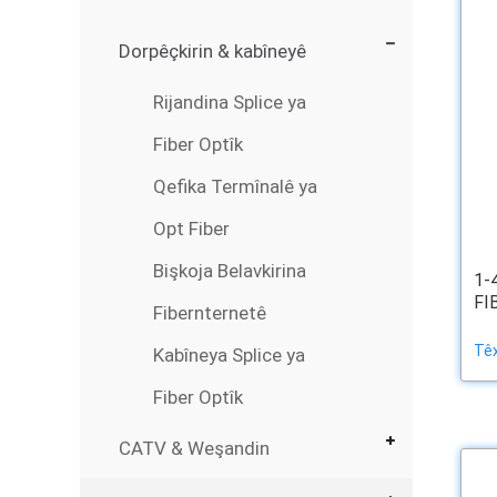
Dorpêçkirin & kabîneyê
Rijandina Splice ya
Fiber Optîk
Qefika Termînalê ya
Opt Fiber
Bişkoja Belavkirina
1-
FIB
Fibernternetê
Têx
Kabîneya Splice ya
Fiber Optîk
CATV & Weşandin