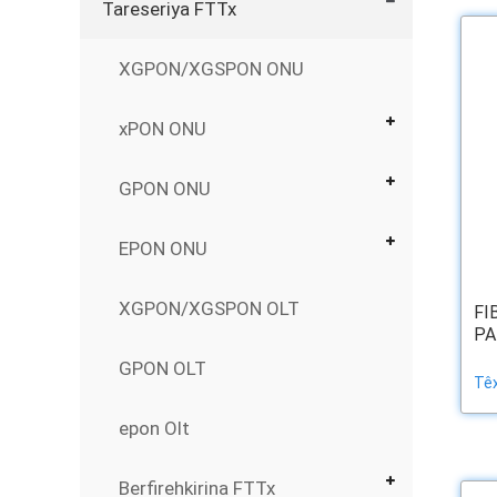
Tareseriya FTTx
XGPON/XGSPON ONU
xPON ONU
GPON ONU
EPON ONU
XGPON/XGSPON OLT
FI
PA
GPON OLT
Têx
epon Olt
Berfirehkirina FTTx