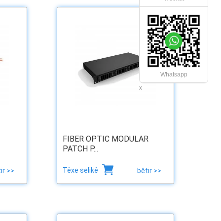
Whatsapp
x
FIBER OPTIC MODULAR
PATCH P...
Têxe selikê
ir >>
bêtir >>