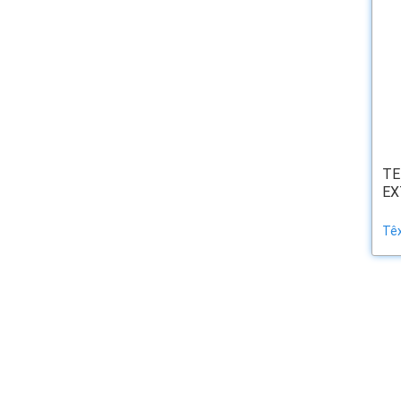
TE
EX
Têx