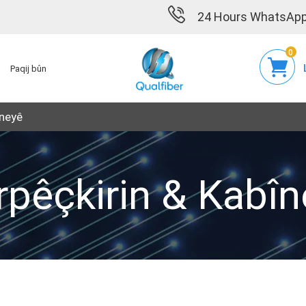
24 Hours WhatsApp
0
Paqij bûn
îneyê
rpêçkirin & Kabîn