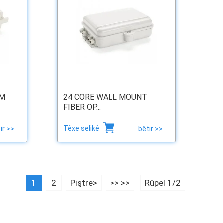
OM
24 CORE WALL MOUNT
FIBER OP...
Têxe selikê
ir >>
bêtir >>
1
2
Piştre>
>> >>
Rûpel 1/2