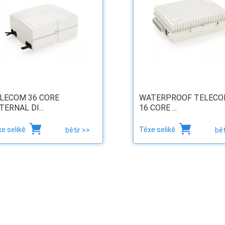
LECOM 36 CORE
WATERPROOF TELEC
TERNAL DI...
16 CORE ...
e selikê
Têxe selikê
bêtir >>
bêt