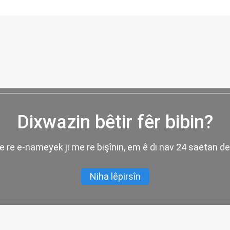
Dixwazin bêtir fêr bibin?
 me re e-nameyek ji me re bişînin, em ê di nav 24 saetan de
Niha lêpirsîn