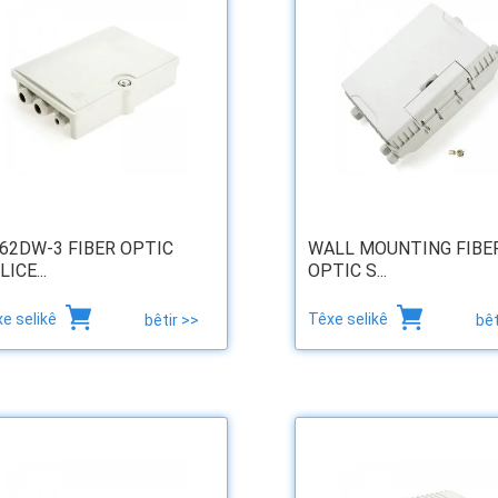
62DW-3 FIBER OPTIC
WALL MOUNTING FIBE
ICE...
OPTIC S...
e selikê
Têxe selikê
bêtir >>
bêt