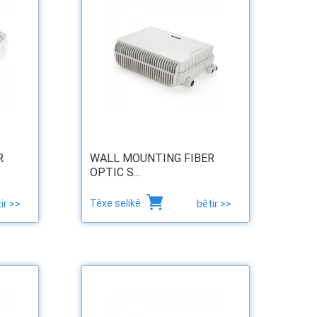
R
WALL MOUNTING FIBER
OPTIC S...
Têxe selikê
ir >>
bêtir >>