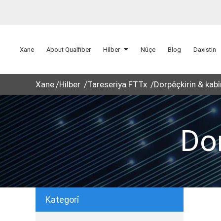
Xane
About Qualfiber
Hilber
Nûçe
Blog
Daxistin
Xane
Hilber
Tareseriya FTTx
Dorpêçkirin & kab
Do
Kategorî