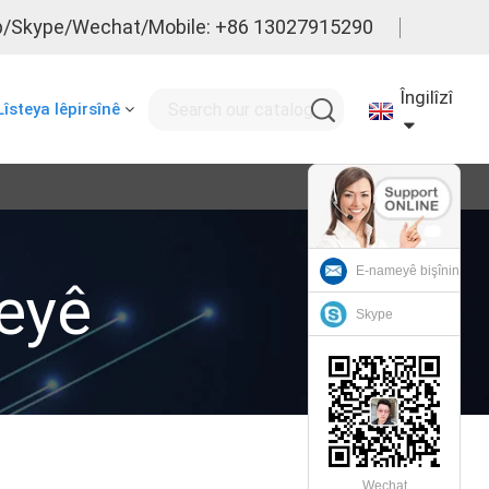
/Skype/Wechat/Mobile: +86 13027915290
Îngilîzî
Lîsteya lêpirsînê
E-nameyê bişînin
eyê
Skype
Wechat