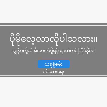
ပိုမိုလေ့လာလိုပါသလား။
ကျွန်ုပ်တို့ထံအီးမေးလ်ပို့ရန်နောက်တစ်ကြိမ်နှိပ်ပါ
ယခုစုံစမ်း
စစ်ဆေးရေး