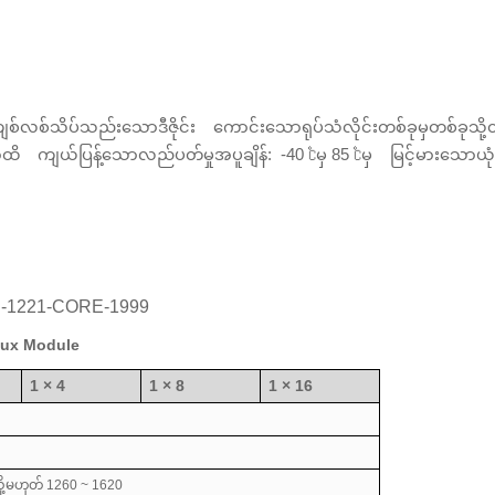
ျစ်လစ်သိပ်သည်းသောဒီဇိုင်း
ကောင်းသောရုပ်သံလိုင်းတစ်ခုမှတစ်ခုသို့
အထိ
ကျယ်ပြန့်သောလည်ပတ်မှုအပူချိန်:
-40 ℃မှ 85 ℃မှ
မြင့်မားသောယုံ
GR-1221-CORE-1999
mux Module
1 × 4
1 × 8
1 × 16
ို့မဟုတ် 1260 ~ 1620