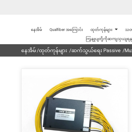
နေအိမ်
Qualfiber အကြောင်း
ထုတ်ကုန်များ
သတ
ကြှနျုပျတို့ကိုဆကျသှယျရန
နေအိမ်
ထုတ်ကုန်များ
ဆက်သွယ်ရေး Passive
Mu