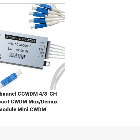
channel CCWDM 4/8-CH
act CWDM Mux/Demux
module Mini CWDM