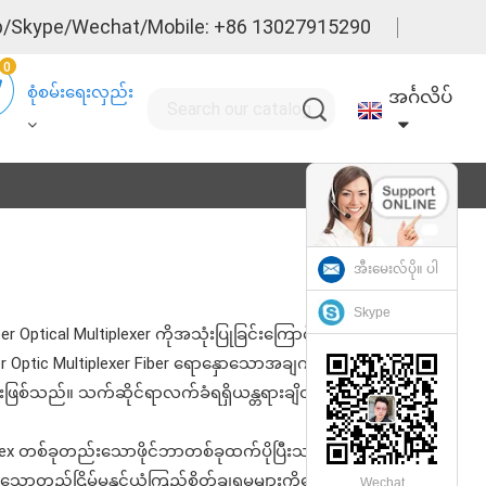
/Skype/Wechat/Mobile: +86 13027915290
0
စုံစမ်းရေးလှည်း
အင်္ဂလိပ်
အီးမေးလ်ပို။ ပါ
Skype
Optical Multiplexer ကိုအသုံးပြုခြင်းကြောင့် Flex Optical
ber Optic Multiplexer Fiber ရောနှောသောအချက်ပြမှုအားဆက်
င်ခြင်းဖြစ်သည်။ သက်ဆိုင်ရာလက်ခံရရှိယန္တရားချိတ်ဆက်လှိုင်း
ex တစ်ခုတည်းသောဖိုင်ဘာတစ်ခုထက်ပိုပြီးသင်၏
တည်ငြိမ်မှုနှင့်ယုံကြည်စိတ်ချရမှုများကိုပေးစွမ်းပြီး
Wechat