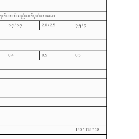
့မဟုတ်ဖောက်သည်သတ်မှတ်ထားသော
၁.၄ / ၁.၇
2.0 / 2.5
၃.၅ / ၄
0.4
0.5
0.5
140 * 115 * 18