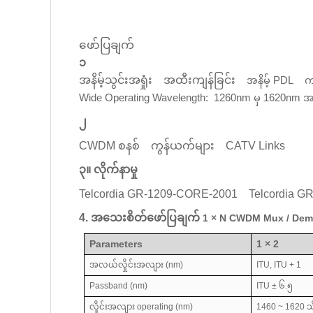
ဖော်ပြချက်
၁
အနိမ့်သွင်းအရှုံး
အထီးကျန်ခြင်း
အနိမ့် PDL
က
Wide Operating Wavelength:
1260nm မှ 1620nm 
၂
CWDM စနစ်
ကွန်ယက်များ
CATV Links
၃။ လိုက်နာမှု
Telcordia GR-1209-CORE-2001
Telcordia 
4. အသေးစိတ်ဖော်ပြချက်
1 × N CWDM Mux / De
Parameters
1 × 2
အလယ်လှိုင်းအလျား (nm)
ITU, ITU + 1
Passband (nm)
ITU ± ၆.၅
လှိုင်းအလျား operating (nm)
1460 ~ 1620 သ