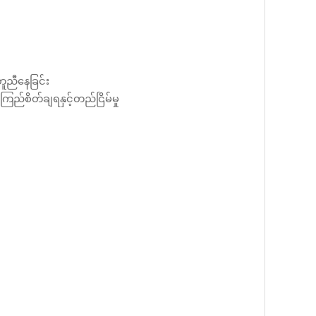
တူညီနေခြင်း
ကြည်စိတ်ချရနှင့်တည်ငြိမ်မှု