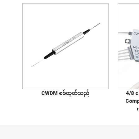
CWDM စစ်ထုတ်သည်
4/8 
Comp