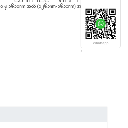
မှ ၁၆၁၀nm အထိ (၁၂၆၁nm-၁၆၁၁nm) အထိရှိပြီးရုပ်သံ
Whatsapp
x