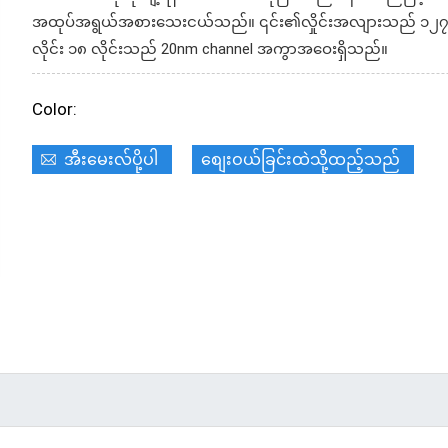
အထုပ်အရွယ်အစားသေးငယ်သည်။ ၎င်း၏လှိုင်းအလျားသည် ၁၂၇၀ 
လိုင်း ၁၈ လိုင်းသည် 20nm channel အကွာအဝေးရှိသည်။
Color:
အီးမေးလ်ပို့ပါ
စျေးဝယ်ခြင်းထဲသို့ထည့်သည်