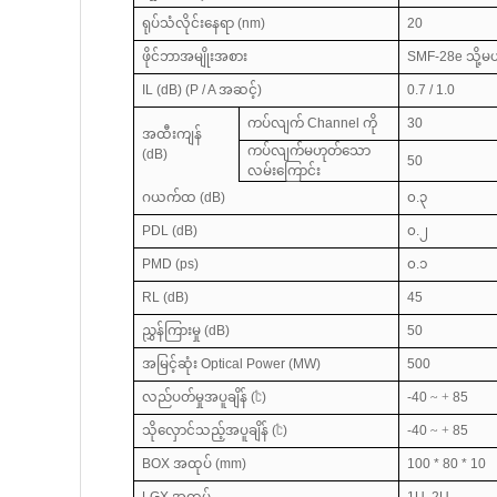
ရုပ်သံလိုင်းနေရာ (nm)
20
ဖိုင်ဘာအမျိုးအစား
SMF-28e သို
IL (dB) (P / A အဆင့်)
0.7 / 1.0
ကပ်လျက် Channel ကို
30
အထီးကျန်
ကပ်လျက်မဟုတ်သော
(dB)
50
လမ်းကြောင်း
ဂယက်ထ (dB)
၀.၃
PDL (dB)
၀.၂
PMD (ps)
၀.၁
RL (dB)
45
ညွှန်ကြားမှု (dB)
50
အမြင့်ဆုံး Optical Power (MW)
500
လည်ပတ်မှုအပူချိန် (℃)
-40
~ +
85
သိုလှောင်သည့်အပူချိန် (℃)
-40
~ +
85
BOX အထုပ် (mm)
100 * 80 * 10
LGX အထုပ်
1U, 2U