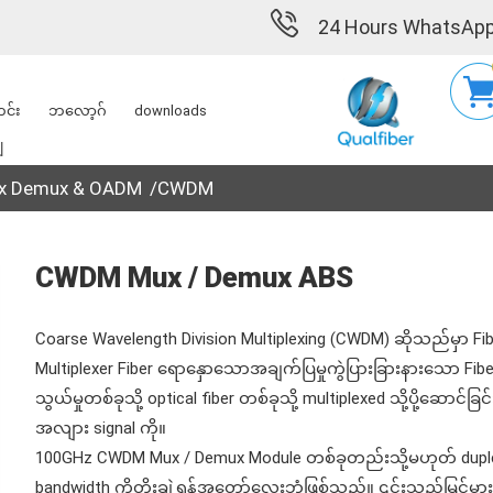
24 Hours WhatsApp
င်း
ဘလော့ဂ်
downloads
ျ
x Demux & OADM
CWDM
CWDM Mux / Demux ABS
Coarse Wavelength Division Multiplexing (CWDM) ဆိုသည်မှာ Fiber 
Multiplexer Fiber ရောနှောသောအချက်ပြမှုကွဲပြားခြားနားသော Fi
သွယ်မှုတစ်ခုသို့ optical fiber တစ်ခုသို့ multiplexed သို့ပို့ဆော
အလျား signal ကို။
100GHz CWDM Mux / Demux Module တစ်ခုတည်းသို့မဟုတ် dupl
bandwidth ကိုတိုးချဲ့ရန်အတော်လေးဘုံဖြစ်သည်။ ၎င်းသည်မြင့်မားသော