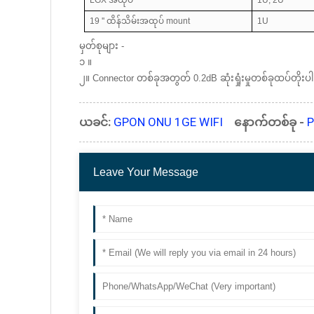
19 '' ထိန်သိမ်းအထုပ် mount
1U
မှတ်စုများ -
၁ ။
၂။ Connector တစ်ခုအတွတ် 0.2dB ဆုံးရှုံးမှုတစ်ခုထပ်တိုးပ
ယခင်:
GPON ONU 1GE WIFI
နောက်တစ်ခု -
P