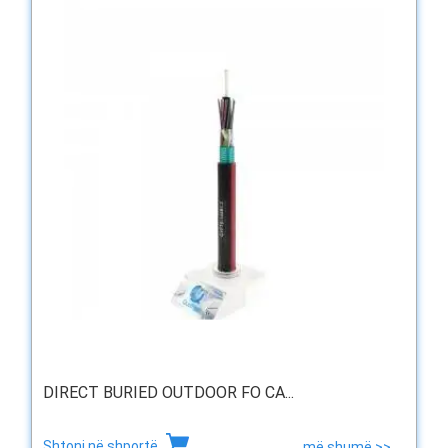
DIRECT BURIED OUTDOOR FO CA...
Shtoni në shportë
më shumë >>