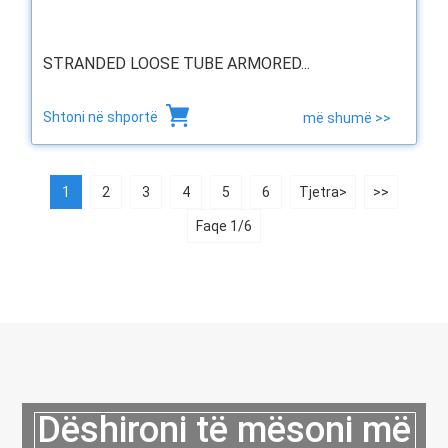
STRANDED LOOSE TUBE ARMORED...
Shtoni në shportë
më shumë >>
1
2
3
4
5
6
Tjetra>
>>
Faqe 1/6
Dëshironi të mësoni më