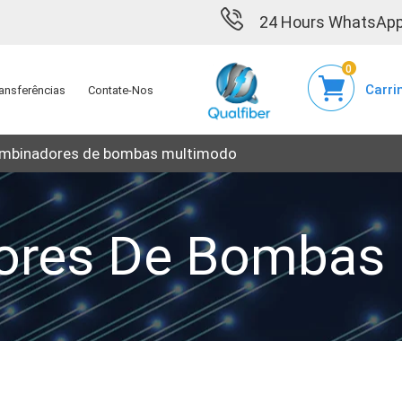
24 Hours WhatsApp
0
Carri
ansferências
Contate-Nos
mbinadores de bombas multimodo
ores De Bombas 