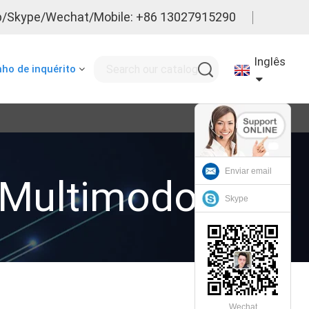
/Skype/Wechat/Mobile: +86 13027915290
Inglês
nho de inquérito
Enviar email
Multimodo
Skype
Wechat