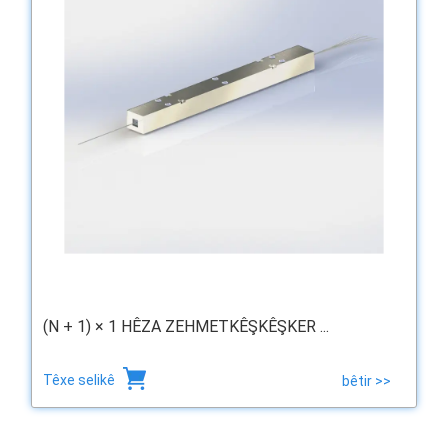
(N + 1) × 1 HÊZA ZEHMETKÊŞKÊŞKER ...
Têxe selikê
bêtir >>