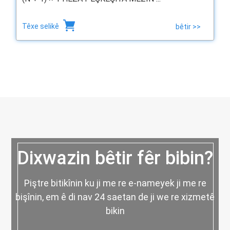
Têxe selikê
bêtir >>
Dixwazin bêtir fêr bibin?
Piştre bitikînin ku ji me re e-nameyek ji me re
bişînin, em ê di nav 24 saetan de ji we re xizmetê
bikin