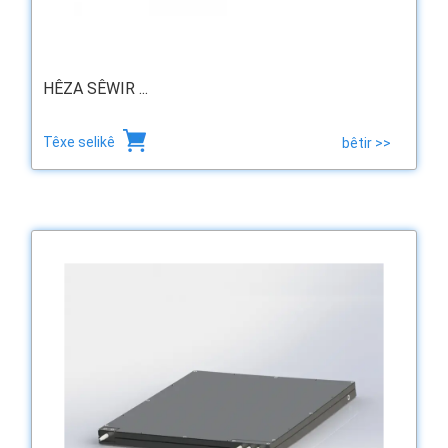
HÊZA SÊWIR ...
Têxe selikê
bêtir >>