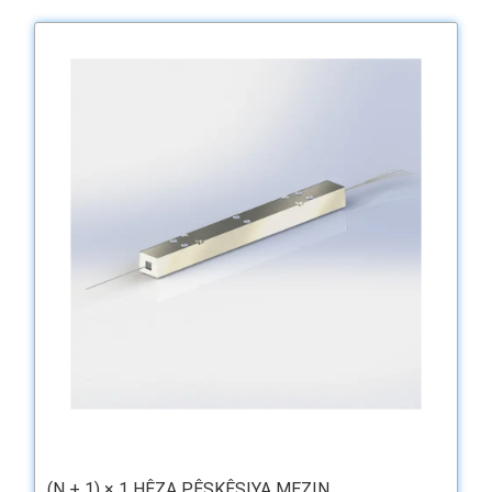
(N + 1) × 1 HÊZA PÊŞKÊŞIYA MEZIN ...