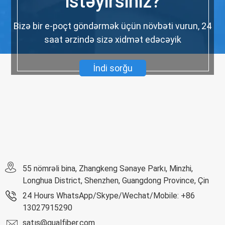
istəyirsiniz?
Bizə bir e-poçt göndərmək üçün növbəti vurun, 24
saat ərzində sizə xidmət edəcəyik
İndi sorğu
55 nömrəli bina, Zhangkeng Sənaye Parkı, Minzhi,
Longhua District, Shenzhen, Guangdong Province, Çin
24 Hours WhatsApp/Skype/Wechat/Mobile: +86
13027915290
satış@qualfiber.com