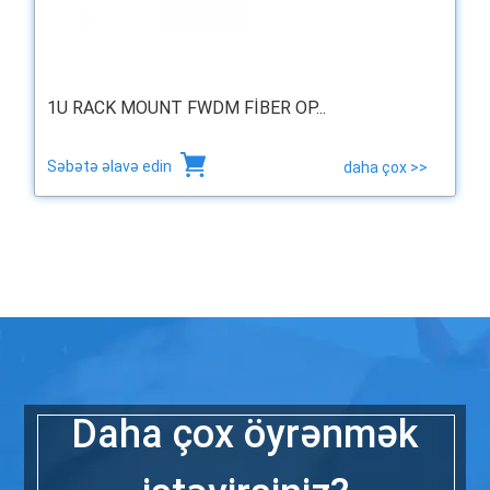
1U RACK MOUNT FWDM FIBER OP...
Səbətə əlavə edin
daha çox >>
Daha çox öyrənmək