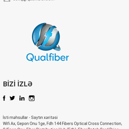
BIZI IZLƏ
İsti məhsullar
-
Saytın xəritəsi
Wifi Ax
,
Gepon Onu 1ge
,
Fdh 144 Fibers Optical Cross Connection
,