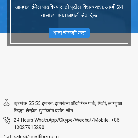
आम्हाला ईमेल पाठविण्यासाठी पुढील क्लिक करा, आम्ही 24
तासांच्या आत आपली सेवा देऊ
आता चौकशी करा
क्रमांक 55 55 इमारत, झांगकेन्ग औद्योगिक पार्क, मिंझी, लांगहुआ
जिल्हा, शेन्झेन, गुआंग्डोंग प्रांत, चीन
24 Hours WhatsApp/Skype/Wechat/Mobile: +86
13027915290
sales@qualfiber.com