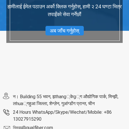
हामीलाई ईमेल पठाउन अर्को क्लिक गर्नुहोस्, हामी २ 24 घण्टा भित्र
तपाईंको सेवा गर्नेछौं
अब जाँच गर्नुहोस्
न। Building 55 भवन, झाhang्केg्ग औद्योगिक पार्क, मिन्झी,
लhua्गहुआ जिल्ला, शेन्ज़ेन, गुआंग्डोंग प्रान्त, चीन
24 Hours WhatsApp/Skype/Wechat/Mobile: +86
13027915290
বিক্রয়@qualfiber.com