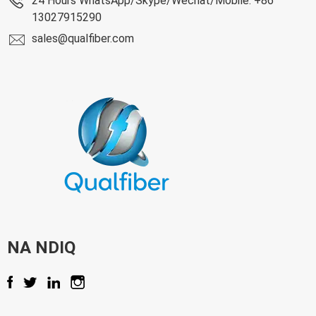
24 Hours WhatsApp/Skype/Wechat/Mobile: +86
13027915290
sales@qualfiber.com
NA NDIQ