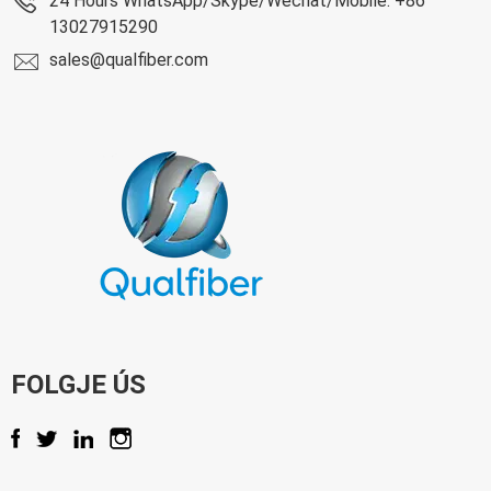
24 Hours WhatsApp/Skype/Wechat/Mobile: +86
13027915290
sales@qualfiber.com
FOLGJE ÚS