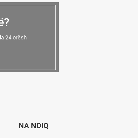
ë?
nda 24 orësh
NA NDIQ