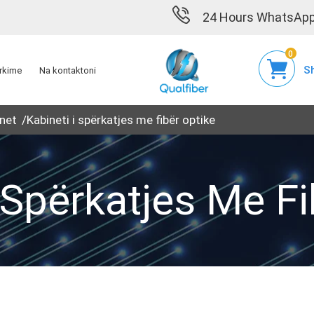
24 Hours WhatsApp
0
Sh
rkime
Na kontaktoni
inet
Kabineti i spërkatjes me fibër optike
I Spërkatjes Me Fi