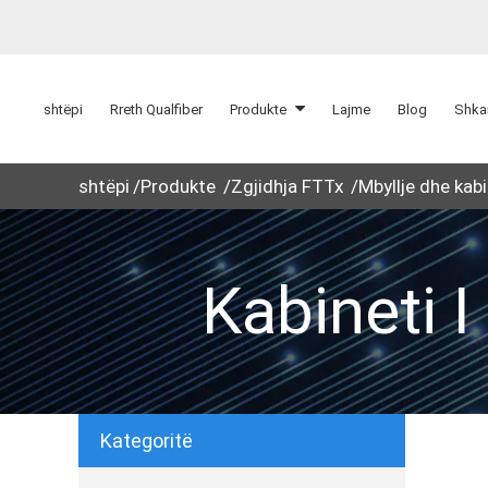
shtëpi
Rreth Qualfiber
Produkte
Lajme
Blog
Shka
shtëpi
Produkte
Zgjidhja FTTx
Mbyllje dhe kab
Kabineti 
Kategoritë