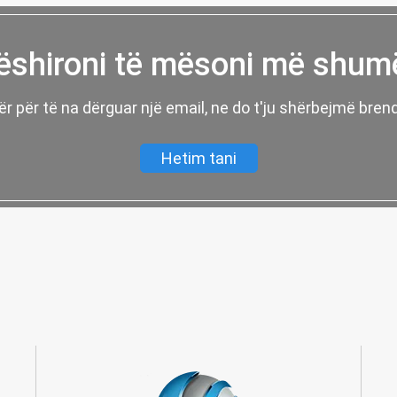
ëshironi të mësoni më shum
tër për të na dërguar një email, ne do t'ju shërbejmë bre
Hetim tani