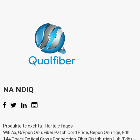
NA NDIQ
Produkte të nxehta
-
Harta e faqes
Wifi Ax
,
G/Epon Onu
,
Fiber Patch Cord Price
,
Gepon Onu 1ge
,
Fdh
144 Fibers Optical Cross Connection
,
Fiber Distribution Hub (Fdh)
, -