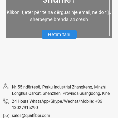
Klikoni tjetër për të na dërguar një email, ne do t'ju
shërbejmë brenda 24 orësh
Hetim tani
Nr. 55 ndërtesë, Parku Industrial Zhangkeng, Minzhi,
Longhua Qarkut, Shenzhen, Provinca Guangdong, Kinë
24 Hours WhatsApp/Skype/Wechat/Mobile: +86
13027915290
sales@qualfiber.com