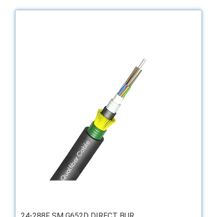
24-288F SM G652D DIRECT BUR...