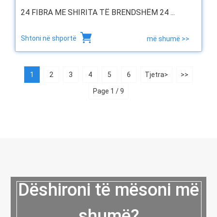
24 FIBRA ME SHIRITA TË BRENDSHËM 24 ...
Shtoni në shportë
më shumë >>
1
2
3
4
5
6
Tjetra>
>>
Page 1 / 9
Dëshironi të mësoni më
shumë?