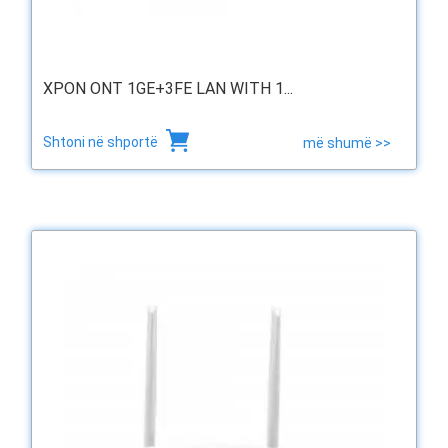
XPON ONT 1GE+3FE LAN WITH 1...
Shtoni në shportë
më shumë >>