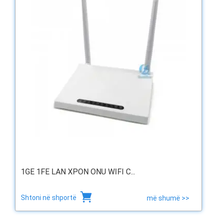
1GE 1FE LAN XPON ONU WIFI C...
Shtoni në shportë
më shumë >>