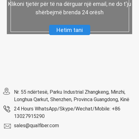
Klikoni tjetër për të na dërguar një email, ne do t'ju
shërbejmë brenda 24 orësh
Hetim tani
Nr. 55 ndërtesë, Parku Industrial Zhangkeng, Minzhi,
Longhua Qarkut, Shenzhen, Provinca Guangdong, Kinë
24 Hours WhatsApp/Skype/Wechat/Mobile: +86
13027915290
sales@qualfiber.com