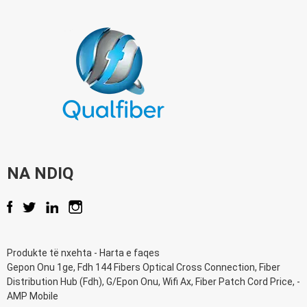
NA NDIQ
Produkte të nxehta
-
Harta e faqes
Gepon Onu 1ge
,
Fdh 144 Fibers Optical Cross Connection
,
Fiber
Distribution Hub (Fdh)
,
G/Epon Onu
,
Wifi Ax
,
Fiber Patch Cord Price
, -
AMP Mobile