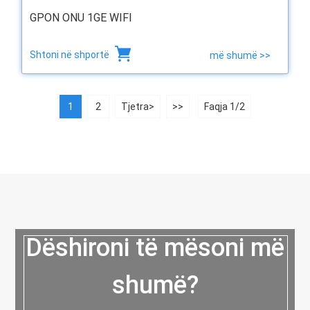
GPON ONU 1GE WIFI
Shtoni në shportë
më shumë >>
1
2
Tjetra>
>>
Faqja 1/2
Dëshironi të mësoni më
shumë?