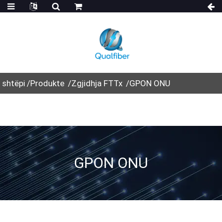
shtëpi
Produkte
Zgjidhja FTTx
GPON ONU
GPON ONU