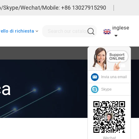
/Skype/Wechat/Mobile: +86 13027915290
inglese
ello di richiesta
Invia una email
ca
Skype
Wechat