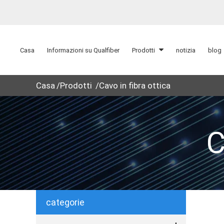
Casa
Informazioni su Qualfiber
Prodotti
notizia
blog
Casa
Prodotti
Cavo in fibra ottica
C
categorie