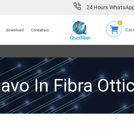
24 Hours WhatsApp
0
Carr
download
Contattaci
avo In Fibra Otti