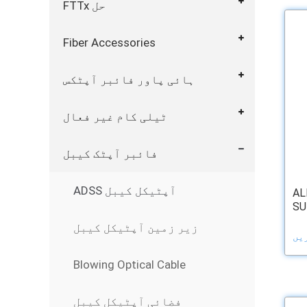
FTTx حل
Fiber Accessories
ہائی پاور فائبر آپٹکس
ٹیلی کام غیر فعال
فائبر آپٹک کیبل
ADSS آپٹیکل کیبل
AL
SU
زیر زمین آپٹیکل کیبل
Blowing Optical Cable
فضائی آپٹیکل کیبل