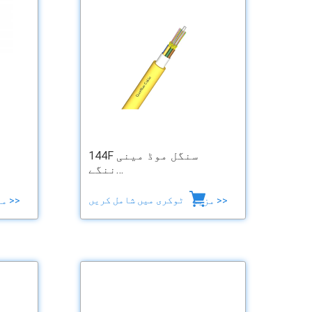
144F سنگل موڈ مینی
ننگے…
ٹوکری میں شامل کریں
مزید >>
مزید >>