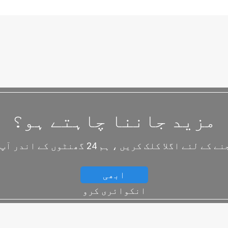
مزید جاننا چاہتے ہو؟
 کلک کریں ، ہم 24 گھنٹوں کے اندر آپ کی خدمت کریں گے
ابھی
انکوائری کرو