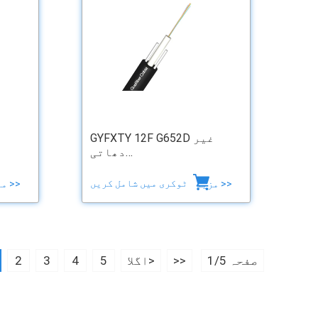
GYFXTY 12F G652D غیر
دھاتی…
ٹوکری میں شامل کریں
مزید >>
مزید >>
صفحہ 1/5
>>
اگلا>
5
4
3
2