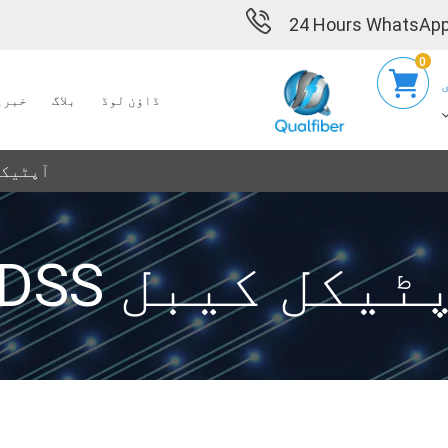
24 Hours WhatsApp
0
ڈاؤن لوڈ
بلاگ
خبری
ADSS آپٹ
AD آپٹیکل کیبل