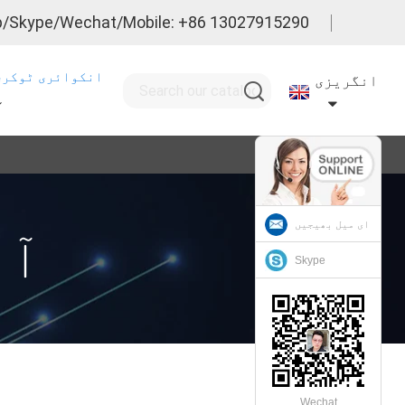
/Skype/Wechat/Mobile: +86 13027915290
انکوائری ٹوکری
انگریزی
ای میل بھیجیں
SS
Skype
Wechat