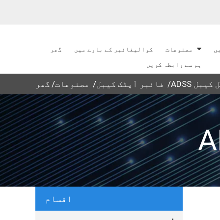
ں
مصنوعات
کوالیفائبر کے بارے میں
گھر
ہم سے رابطہ کریں
یکل کیبل
فائبر آپٹک کیبل
مصنوعات
گھر
اقسام