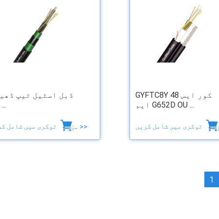
GYFTC8Y 48 کور ایس
ڈبل اسٹیل ٹیپ ڈھی
ایم G652D OU ...
ٹب ...
ٹوکری میں شامل کریں
ٹوکری میں شامل کریں
مزید >>
1