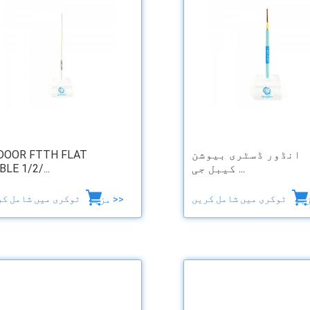
انڈور ڈسٹری بیوشن
DOOR FTTH FLAT
کیبل جی ...
BLE 1/2/...
ٹوکری میں شامل کریں
ٹوکری میں شامل کریں
مزید >>