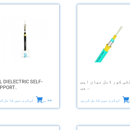
ٹی کور ڈبل میان ایس
L DIELECTRIC SELF-
پی ...
PPORT...
ٹوکری میں شامل کریں
ٹوکری میں شامل کریں
مزید >>