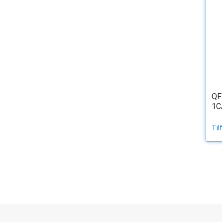
QF
1C
Til