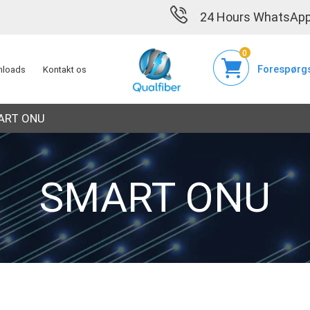
24 Hours WhatsApp
0
Forespørg
loads
Kontakt os
ART ONU
SMART ONU