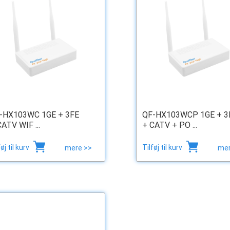
-HX103WC 1GE + 3FE
QF-HX103WCP 1GE + 3
CATV WIF ...
+ CATV + PO ...
føj til kurv
Tilføj til kurv
mere >>
mer