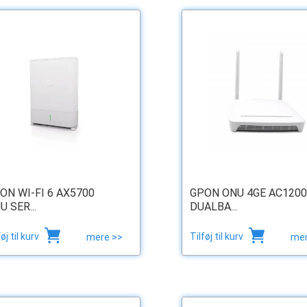
ON WI-FI 6 AX5700
GPON ONU 4GE AC120
U SER...
DUALBA...
føj til kurv
Tilføj til kurv
mere >>
mer