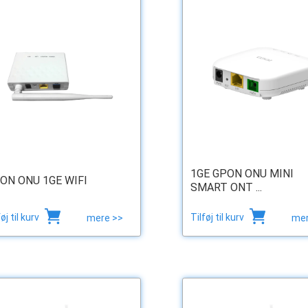
1GE GPON ONU MINI
ON ONU 1GE WIFI
SMART ONT ...
føj til kurv
Tilføj til kurv
mere >>
mer