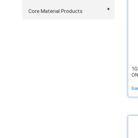
Core Material Products
1G
ON
Bæt