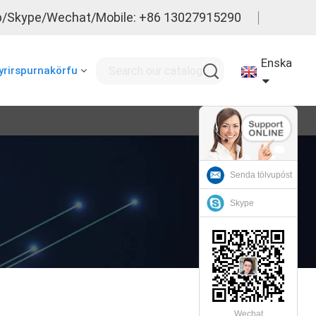
/Skype/Wechat/Mobile: +86 13027915290
Enska
yrirspurnakörfu
Senda tölvupóst
Skype
Wechat