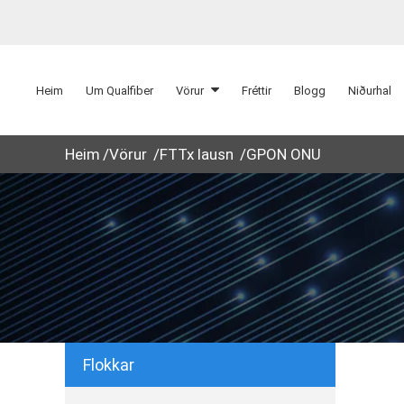
Heim
Um Qualfiber
Vörur
Fréttir
Blogg
Niðurhal
Heim
Vörur
FTTx lausn
GPON ONU
Flokkar