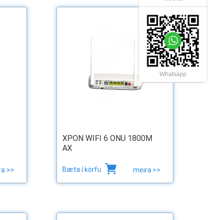
Whatsapp
x
XPON WIFI 6 ONU 1800M
AX
Bæta í körfu
ra >>
meira >>