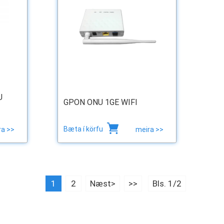
U
GPON ONU 1GE WIFI
Bæta í körfu
ra >>
meira >>
1
2
Næst>
>>
Bls. 1/2