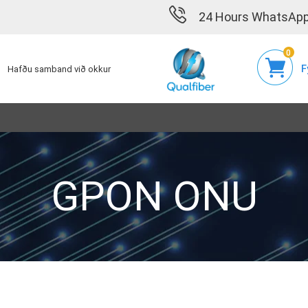
24 Hours WhatsApp
0
F
Hafðu samband við okkur
GPON ONU