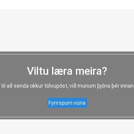
Viltu læra meira?
til að senda okkur tölvupóst, við munum þjóna þér inna
Fyrirspurn núna