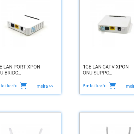
E LAN PORT XPON
1GE LAN CATV XPON
U BRIDG...
ONU SUPPO...
a í körfu
Bæta í körfu
meira >>
mei