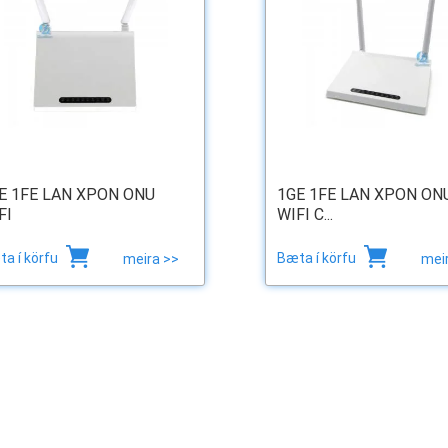
E 1FE LAN XPON ONU
1GE 1FE LAN XPON ON
FI
WIFI C...
a í körfu
Bæta í körfu
meira >>
mei