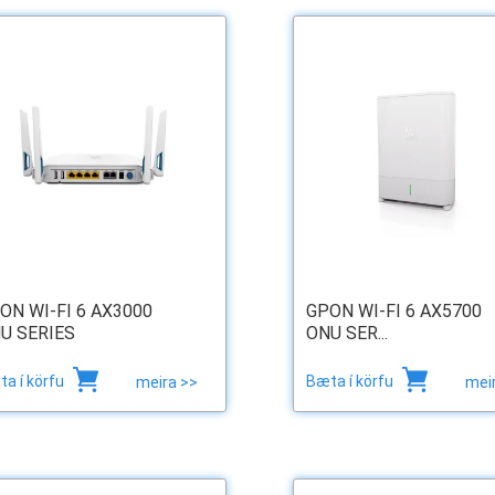
ON WI-FI 6 AX3000
GPON WI-FI 6 AX5700
U SERIES
ONU SER...
a í körfu
Bæta í körfu
meira >>
mei