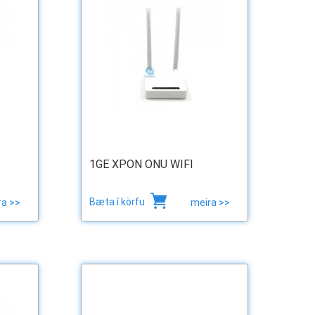
1GE XPON ONU WIFI
Bæta í körfu
ra >>
meira >>