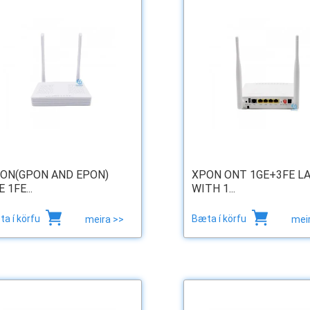
ON(GPON AND EPON)
XPON ONT 1GE+3FE L
 1FE...
WITH 1...
a í körfu
Bæta í körfu
meira >>
mei