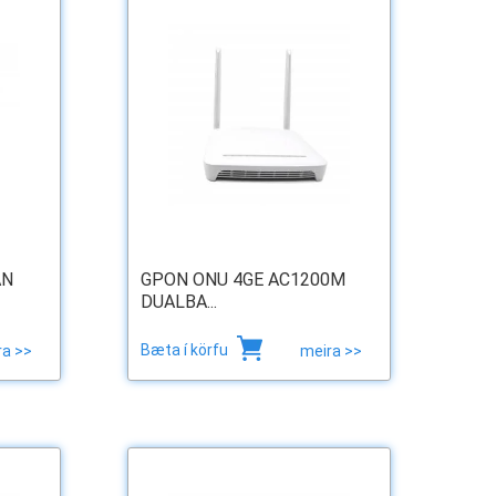
AN
GPON ONU 4GE AC1200M
DUALBA...
Bæta í körfu
ra >>
meira >>