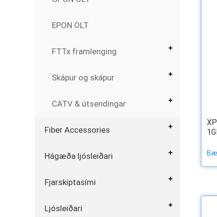
EPON OLT
FTTx framlenging
Skápur og skápur
CATV & útsendingar
XP
Fiber Accessories
1GE
Bæt
Hágæða ljósleiðari
Fjarskiptasími
Ljósleiðari