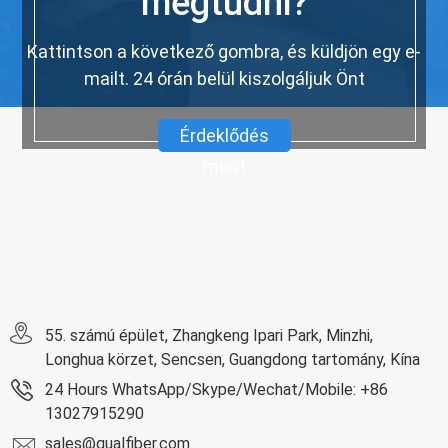
megtudni?
Kattintson a következő gombra, és küldjön egy e-
mailt. 24 órán belül kiszolgáljuk Önt
Érdeklődés
most
55. számú épület, Zhangkeng Ipari Park, Minzhi,
Longhua körzet, Sencsen, Guangdong tartomány, Kína
24 Hours WhatsApp/Skype/Wechat/Mobile: +86
13027915290
sales@qualfiber.com