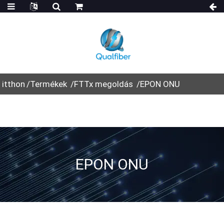
itthon
Termékek
FTTx megoldás
EPON ONU
EPON ONU