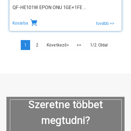
QF-HE101W EPON ONU 1GE+1FE ...
Kosárba
tovább >>
1
2
Következő>
>>
1/2. Oldal
Szeretne többet
megtudni?