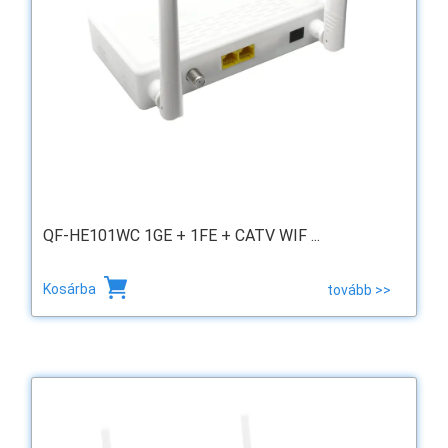
QF-HE101WC 1GE + 1FE + CATV WIF ...
Kosárba
tovább >>