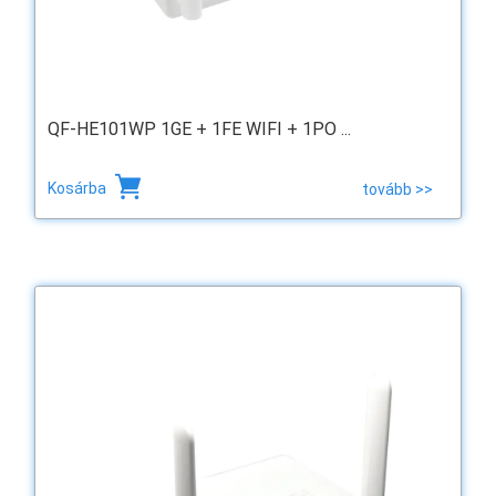
QF-HE101WP 1GE + 1FE WIFI + 1PO ...
Kosárba
tovább >>