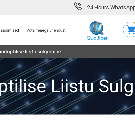
24 Hours WhatsApp
alaadimised
Võta meiega ühendust
iudoptilise liistu sulgemine
tilise Liistu Su