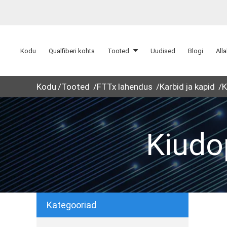
Kodu
Qualfiberi kohta
Tooted
Uudised
Blogi
All
Kodu
Tooted
FTTx lahendus
Karbid ja kapid
K
Kiudop
Kategooriad