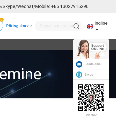
/Skype/Wechat/Mobile: +86 13027915290
0
Inglise
Päringukorv
Saada email
lgemine
Skype
Wechat