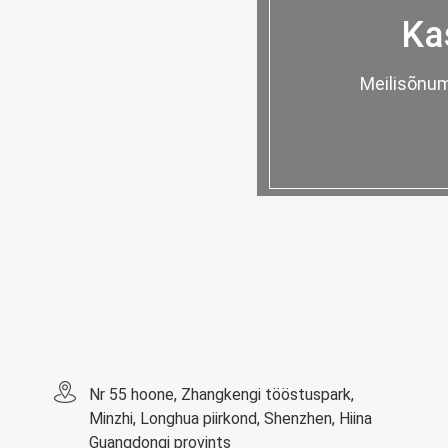
Ka
Meilisõnum
Nr 55 hoone, Zhangkengi tööstuspark,
Minzhi, Longhua piirkond, Shenzhen, Hiina
Guangdongi provints