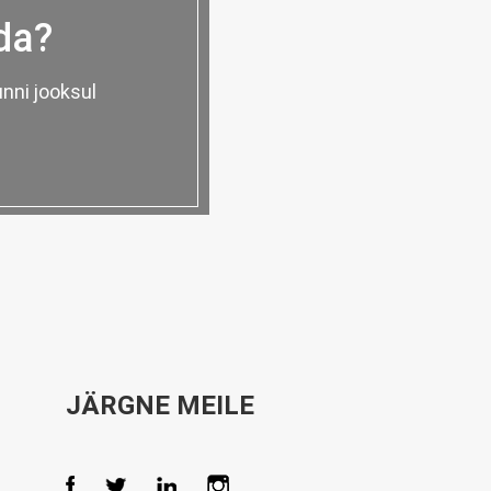
da?
nni jooksul
JÄRGNE MEILE