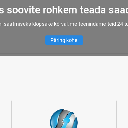
s soovite rohkem teada saa
i saatmiseks klõpsake kõrval, me teenindame teid 24 tu
Päring kohe