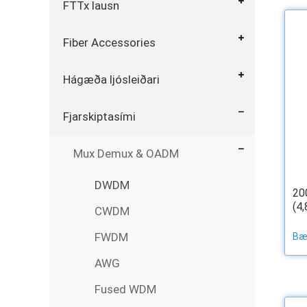
FTTx lausn
Fiber Accessories
Hágæða ljósleiðari
Fjarskiptasími
Mux Demux & OADM
DWDM
20
(4,
CWDM
FWDM
Bæt
AWG
Fused WDM