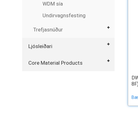
WDM sía
Undirvagnsfesting
Trefjasnúður
Ljósleiðari
Core Material Products
DW
8F
Bæt