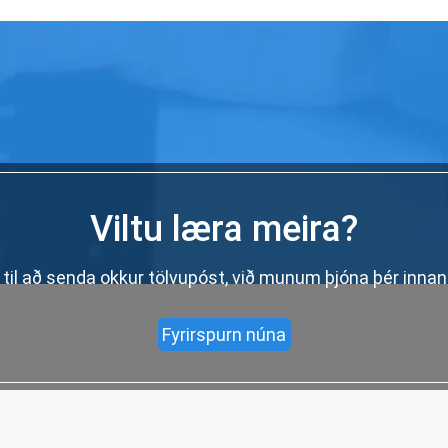
Viltu læra meira?
til að senda okkur tölvupóst, við munum þjóna þér inna
Fyrirspurn núna