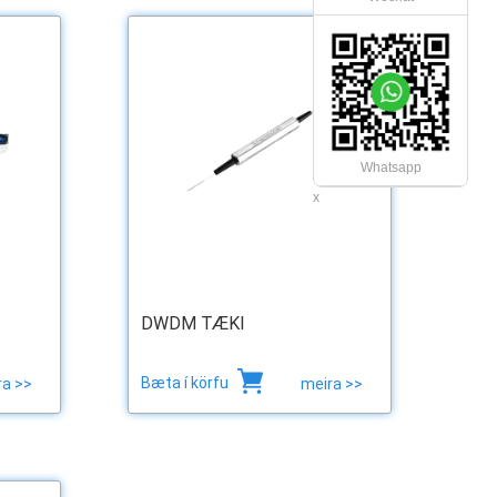
Whatsapp
x
DWDM TÆKI
Bæta í körfu
ra >>
meira >>