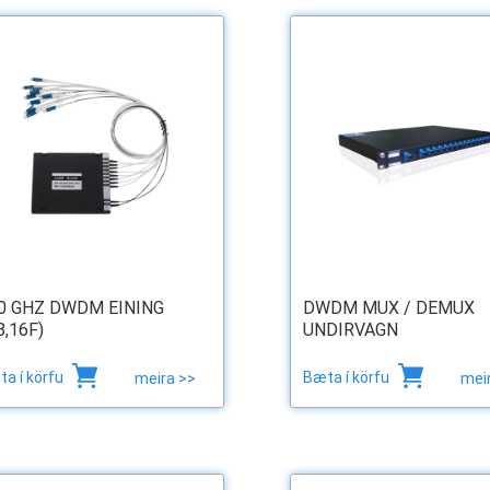
0 GHZ DWDM EINING
DWDM MUX / DEMUX
8,16F)
UNDIRVAGN
a í körfu
Bæta í körfu
meira >>
mei