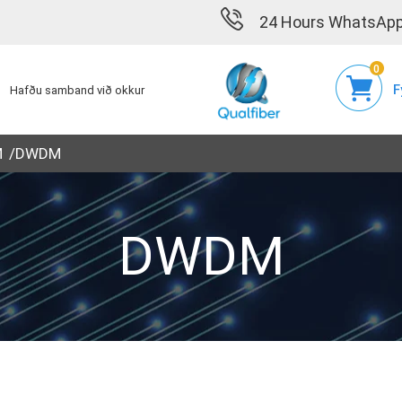
24 Hours WhatsApp
0
F
Hafðu samband við okkur
M
DWDM
DWDM