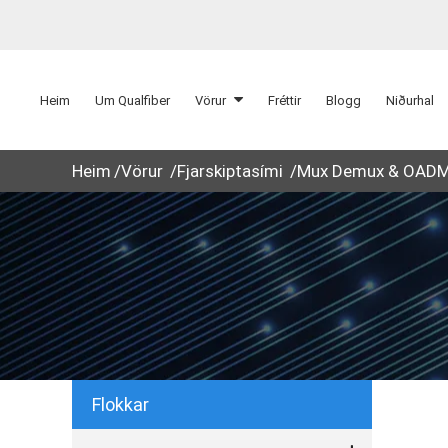
Heim
Um Qualfiber
Vörur
Fréttir
Blogg
Niðurhal
Heim
Vörur
Fjarskiptasími
Mux Demux & OAD
Flokkar