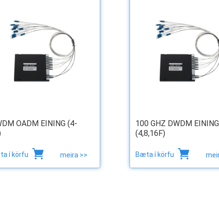
DM OADM EINING (4-
100 GHZ DWDM EINING
)
(4,8,16F)
a í körfu
Bæta í körfu
meira >>
mei