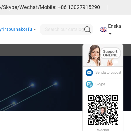
/Skype/Wechat/Mobile: +86 13027915290
Enska
yrirspurnakörfu
Senda tölvupóst
Skype
Wechat