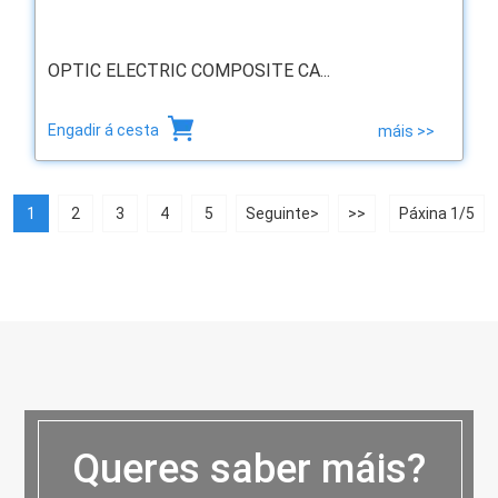
OPTIC ELECTRIC COMPOSITE CA...
Engadir á cesta
máis >>
1
2
3
4
5
Seguinte>
>>
Páxina 1/5
Queres saber máis?